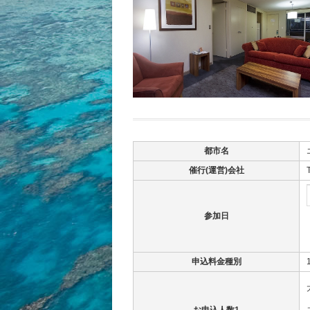
都市名
催行(運営)会社
参加日
申込料金種別
お申込人数1