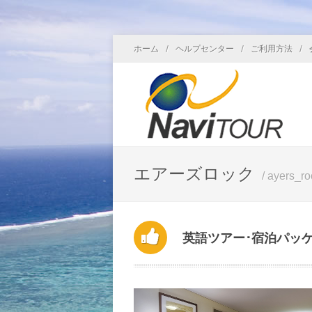
/
/
/
ホーム
ヘルプセンター
ご利用方法
エアーズロック
/ ayers_ro
英語ツアー･宿泊パッ