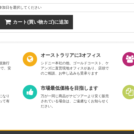
参加日を選択してください
カート(買い物カゴ)に追加
オーストラリアに3オフィス
規旅行
シドニー本社の他、ゴールドコースト、ケ
ので、安
アンズに直営現地オフィスがあり、店頭で
のご相談、お申し込みも受承ります
市場最低価格を目指します
になり
万が一同じ商品がナビツアーより安く販売
って有
されている場合は、ご遠慮なくお知らせく
ださい。