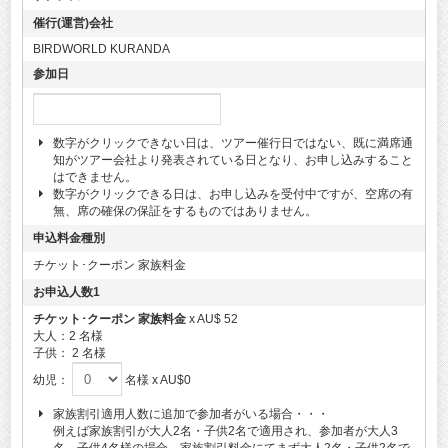
催行(運営)会社
BIRDWORLD KURANDA
参加日
数字がクリックできない日は、ツアー催行日ではない、既に満席通
知がツアー会社より発表されている日となり、お申し込みすること
はできません。
数字がクリックできる日は、お申し込みを受付中ですが、空席の有
無、席の確保の保証をするものではありません。
申込料金種別
チケット･クーポン 家族料金
お申込人数1
チケット･クーポン 家族料金
x AU$ 52
大人：
2 名様
子供： 2
名様
幼児：
名様 x AU$0
家族割引適用人数に追加で参加者がいる場合・・・
例えば家族割引が大人2名・子供2名で適用され、参加者が大人3
名、子供4名様の場合、家族割引料金にてまず大人2名・子供2名で