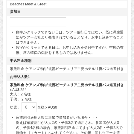
Beaches Meet & Greet
参加日
数字がクリックできない日は、ツアー催行日ではない、既に満席通
知がツアー会社より発表されている日となり、お申し込みすること
はできません。
数字がクリックできる日は、お申し込みを受付中ですが、空席の有
無、席の確保の保証をするものではありません。
申込料金種別
家族料金 ケアンズ市内/ 北部ビーチエリア主要ホテル往復バス送迎付き
お申込人数1
家族料金 ケアンズ市内/ 北部ビーチエリア主要ホテル往復バス送迎付き
x AU$ 254
大人：
2 名様
子供： 2
名様
幼児：
名様 x AU$0
家族割引適用人数に追加で参加者がいる場合・・・
例えば家族割引が大人2名・子供2名で適用され、参加者が大人3
名、子供4名様の場合、家族割引料金にてまず大人2名・子供2名で
買物カゴ（カート）へいれてください。その後、同じツアーを選