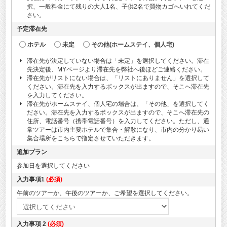
択、一般料金にて残りの大人1名、子供2名で買物カゴへいれてくだ
さい。
予定滞在先
ホテル
未定
その他(ホームステイ、個人宅)
滞在先が決定していない場合は「未定」を選択してください。滞在
先決定後、MYページより滞在先を弊社へ後ほどご連絡ください。
滞在先がリストにない場合は、「リストにありません」を選択して
ください。滞在先を入力するボックスが出ますので、そこへ滞在先
を入力してください。
滞在先がホームステイ、個人宅の場合は、「その他」を選択してく
ださい。滞在先を入力するボックスが出ますので、そこへ滞在先の
住所、電話番号（携帯電話番号）を入力してください。ただし、通
常ツアーは市内主要ホテルで集合・解散になり、市内の分かり易い
集合場所をこちらで指定させていただきます。
追加プラン
参加日を選択してください
入力事項1
(必須)
午前のツアーか、午後のツアーか、ご希望を選択してください。
入力事項 2
(必須)