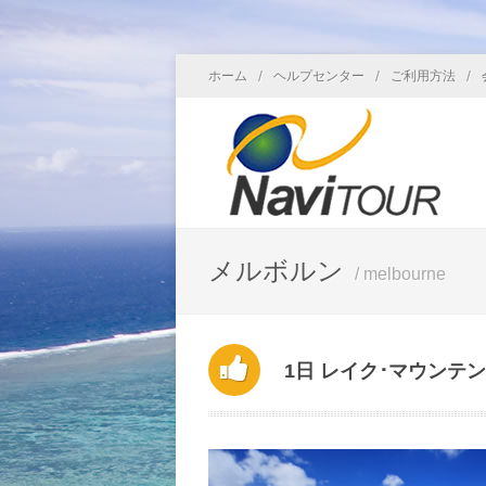
/
/
/
ホーム
ヘルプセンター
ご利用方法
メルボルン
/ melbourne
1日 レイク･マウンテ