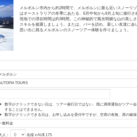
メルボルン市内から約2時間で、メルボルンに最も近いスノーリ
はオーストラリアの冬季にあたる、6月中旬から9月上旬に催行さ
現地での滞在時間は約3時間。この神秘的で風光明媚な山の美し
スキルを披露しましょう。または、バーを訪れ、新しい友達に会
思い出に残るメルボルンのスノーツアー体験を作りましょう。
メルボルン
AUTOPIA TOURS
数字がクリックできない日は、ツアー催行日ではない、既に満席通知がツアー会
することはできません。
数字がクリックできる日は、お申し込みを受付中ですが、空席の有無、席の確保
一般料金
大人：
名様 x AU$ 175