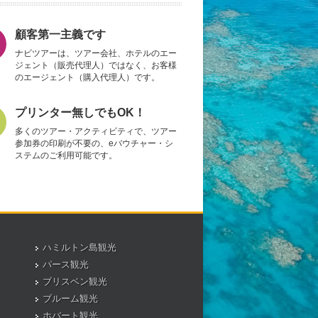
顧客第一主義です
ナビツアーは、ツアー会社、ホテルのエー
ジェント（販売代理人）ではなく、お客様
のエージェント（購入代理人）です。
プリンター無しでもOK！
多くのツアー・アクティビティで、ツアー
参加券の印刷が不要の、eバウチャー・シ
ステムのご利用可能です。
ハミルトン島観光
パース観光
ブリスベン観光
ブルーム観光
ホバート観光