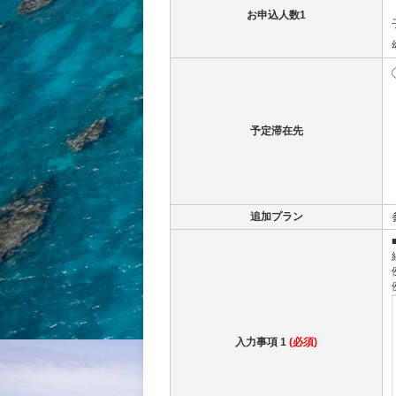
お申込人数1
予定滞在先
追加プラン
入力事項 1
(必須)