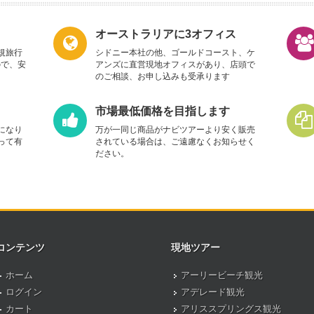
オーストラリアに3オフィス
規旅行
シドニー本社の他、ゴールドコースト、ケ
ので、安
アンズに直営現地オフィスがあり、店頭で
のご相談、お申し込みも受承ります
市場最低価格を目指します
になり
万が一同じ商品がナビツアーより安く販売
って有
されている場合は、ご遠慮なくお知らせく
ださい。
コンテンツ
現地ツアー
ホーム
アーリービーチ観光
ログイン
アデレード観光
カート
アリススプリングス観光