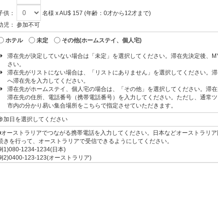
子供：
名様 x AU$ 157 (年齢：0才から12才まで)
幼児：
参加不可
ホテル
未定
その他(ホームステイ、個人宅)
滞在先が決定していない場合は「未定」を選択してください。滞在先決定後、M
さい。
滞在先がリストにない場合は、「リストにありません」を選択してください。滞
へ滞在先を入力してください。
滞在先がホームステイ、個人宅の場合は、「その他」を選択してください。滞在
滞在先の住所、電話番号（携帯電話番号）を入力してください。ただし、通常ツ
市内の分かり易い集合場所をこちらで指定させていただきます。
参加日を選択してください
■オーストラリアでつながる携帯電話を入力してください。日本などオーストラリア
続きを行って、オーストラリアで受信できるようにしてください。
例1)080-1234-1234(日本)
例2)0400-123-123(オーストラリア)