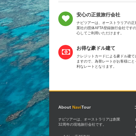
安心の正規旅行会社
ナビツアーは、オーストラリアの正
業社の団体AFTA登録旅行会社です
心してご利用いただけます。
お得な豪ドル建て
クレジットカードによる豪ドル建て
ますので、為替レートがお客様にと
利なレートとなります。
About
Navi
Tour
ナビツアーは、オーストラリアは創業
32周年の現地旅行会社です。