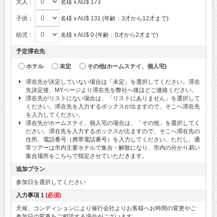
大人：
名様 x AU$ 173
子供：
名様 x AU$ 131 (年齢：3才から12才まで)
幼児：
名様 x AU$ 0 (年齢：0才から2才まで)
予定滞在先
ホテル
未定
その他(ホームステイ、個人宅)
滞在先が決定していない場合は「未定」を選択してください。滞在
先決定後、MYページより滞在先を弊社へ後ほどご連絡ください。
滞在先がリストにない場合は、「リストにありません」を選択して
ください。滞在先を入力するボックスが出ますので、そこへ滞在先
を入力してください。
滞在先がホームステイ、個人宅の場合は、「その他」を選択してく
ださい。滞在先を入力するボックスが出ますので、そこへ滞在先の
住所、電話番号（携帯電話番号）を入力してください。ただし、通
常ツアーは市内主要ホテルで集合・解散になり、市内の分かり易い
集合場所をこちらで指定させていただきます。
追加プラン
参加日を選択してください
入力事項 1
(必須)
天候、コンディションにより催行会社よりお客様へお時間の変更やご
参加日の変更をご相談する場合がございます。