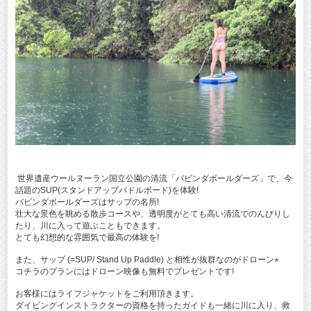
世界遺産ウールヌーラン国立公園の清流「バビンダボールダーズ」で、今
話題のSUP(スタンドアップパドルボード)を体験!
バビンダボールダーズはサップの名所!
壮大な景色を眺める散歩コースや、透明度がとても高い清流でのんびりし
たり、川に入って遊ぶこともできます。
とても幻想的な雰囲気で最高の体験を!
また、サップ (=SUP/ Stand Up Paddle) と相性が抜群なのがドローン⭐︎
コチラのプランにはドローン映像も無料でプレゼントです!
お客様にはライフジャケットをご利用頂きます。
ダイビングインストラクターの資格を持ったガイドも一緒に川に入り、救