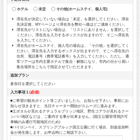
ホテル
未定
その他(ホームステイ、個人宅)
滞在先が決定していない場合は「未定」を選択してください。滞在
先決定後、MYページより滞在先を弊社へ後ほどご連絡ください。
滞在先がリストにない場合は、「リストにありません」を選択して
ください。滞在先を入力するボックスが出ますので、そこへ滞在先
を入力してください。
滞在先がホームステイ、個人宅の場合は、「その他」を選択してく
ださい。滞在先を入力するボックスが出ますので、そこへ滞在先の
住所、電話番号（携帯電話番号）を入力してください。ただし、通
常ツアーは市内主要ホテルで集合・解散になり、市内の分かり易い
集合場所をこちらで指定させていただきます。
追加プラン
参加日を選択してください
入力事項 1
(必須)
■ご希望の観光ポイント等ございましたら、お知らせ下さい。事前にお
知らせ頂きますと、当日チャーター開始がスムーズに進みます。
■土ボタルが見れるナチュラルブリッジ地区、野生コアラが見れるクー
ンババ地区などは、ご案内する事が出来ません。(国立公園管理局許可
車輌のみ通行可能地区のため)
■バイロンベイ、スプリングブルック国立公園に行く場合、別途追加料
金が発生致します。お申込時にご相談下さい。