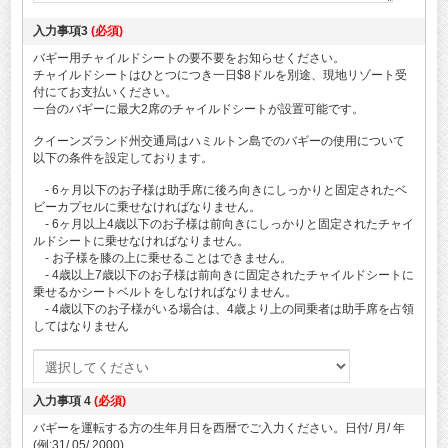
入力事項3
(必須)
バギー用チャイルドシートの要不要をお知らせください。
チャイルドシートはひとつにつき一日$8ドルを別途、現地リゾート受
付にてお支払いください。
一台のバギーに最大2席のチャイルドシートが設置可能です。
クイーンズランド州交通局はハミルトン島でのバギーの使用について
以下の条件を設定しております。
- 6ヶ月以下のお子様は助手席に後ろ向きにしっかりと固定されたベ
ビーカプセルに乗せなければなりません。
- 6ヶ月以上4歳以下のお子様は前向きにしっかりと固定されたチャイ
ルドシートに乗せなければなりません。
- お子様を膝の上に乗せることはできません。
- 4歳以上7歳以下のお子様は前向きに固定されたチャイルドシートに
乗せるかシートベルトをしなければなりません。
- 4歳以下のお子様がいる場合は、4歳より上の同乗者は助手席を占領
してはなりません
入力事項 4
(必須)
バギーを運転する方の生年月日を西暦でご入力ください。日付/ 月/ 年
(例:31/ 05/ 2000)