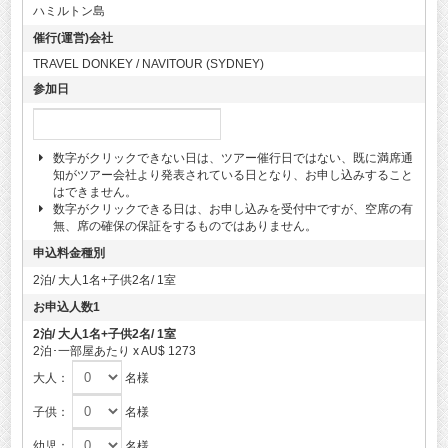
ハミルトン島
催行(運営)会社
TRAVEL DONKEY / NAVITOUR (SYDNEY)
参加日
数字がクリックできない日は、ツアー催行日ではない、既に満席通
知がツアー会社より発表されている日となり、お申し込みすること
はできません。
数字がクリックできる日は、お申し込みを受付中ですが、空席の有
無、席の確保の保証をするものではありません。
申込料金種別
2泊/ 大人1名+子供2名/ 1室
お申込人数1
2泊/ 大人1名+子供2名/ 1室
2泊･一部屋あたり x AU$ 1273
大人：
名様
子供：
名様
幼児：
名様