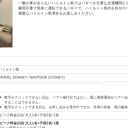
一般の車が走らないハミルトン島ではバギーが主要な交通機関と
練習不要で簡単に運転できるバギーで、ハミルトン島内を自分の
素敵なハミルトン島滞在をお楽しみください。
ハミルトン島
TRAVEL DONKEY / NAVITOUR (SYDNEY)
数字がクリックできない日は、ツアー催行日ではない、既に満席通知がツアー会
することはできません。
数字がクリックできる日は、お申し込みを受付中ですが、空席の有無、席の確保
(ピーク料金)2泊/ 大人1名+子供2名/ 1室
(ピーク料金)2泊/ 大人1名+子供2名/ 1室
2泊･一部屋あたり x AU$ 1726