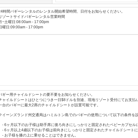
24時間バギーレンタルのレンタル開始希望時間、日付をお知らせください。
リゾートサイドバギーレンタル営業時間
月~土曜日:08:00am - 17:00pm
日曜日:09:00am - 17:00pm
バギー用チャイルドシートの要不要をお知らせください。
チャイルドシートはひとつにつき一日$8ドルを別途、現地リゾート受付にてお支払
一台のバギーに最大2席のチャイルドシートが設置可能です。
クイーンズランド州交通局はハミルトン島でのバギーの使用について以下の条件を
- 6ヶ月以下のお子様は助手席に後ろ向きにしっかりと固定されたベビーカプセル
- 6ヶ月以上4歳以下のお子様は前向きにしっかりと固定されたチャイルドシート
- お子様を膝の上に乗せることはできません。