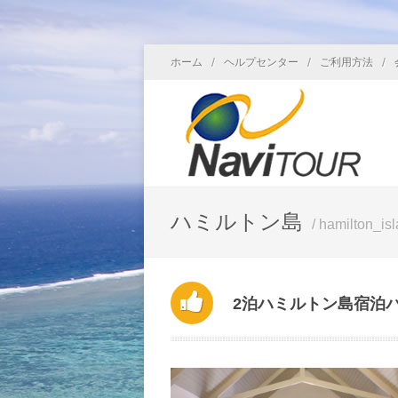
/
/
/
ホーム
ヘルプセンター
ご利用方法
ハミルトン島
/ hamilton_is
2泊ハミルトン島宿泊