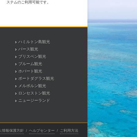
ステムのご利用可能です。
ハミルトン島観光
パース観光
ブリスベン観光
ブルーム観光
ホバート観光
ポートダグラス観光
メルボルン観光
ロンセストン観光
ニュージーランド
人情報保護方針
/
ヘルプセンター
/
ご利用方法