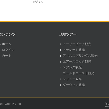
ださい。
コンテンツ
現地ツアー
ホーム
アーリービーチ観光
ログイン
アデレード観光
カート
アリススプリングス観光
エアーズロック観光
ケアンズ観光
ゴールドコースト観光
シドニー観光
ダーウィン観光
ns Orbit Pty Ltd.
個