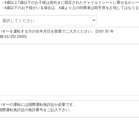
- 4歳以上7歳以下のお子様は前向きに固定されたチャイルドシートに乗せるかシ
- 4歳以下のお子様がいる場合は、4歳より上の同乗者は助手席を占領してはなり
バギーを運転する方の生年月日を西暦でご入力ください。日付/ 月/ 年
(例:31/ 05/ 2000)
バギーの運転には国際運転免許証が必要です。
国際運転免許証の免許番号をご記入下さい。