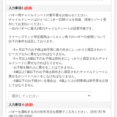
入力事項3
(必須)
バギー用チャイルドシートの要不要をお知らせください。
チャイルドシートはひとつにつき一日$8ドルを別途、現地リゾート受
付にてお支払いください。
一台のバギーに最大2席のチャイルドシートが設置可能です。
クイーンズランド州交通局はハミルトン島でのバギーの使用について
以下の条件を設定しております。
- 6ヶ月以下のお子様は助手席に後ろ向きにしっかりと固定されたベ
ビーカプセルに乗せなければなりません。
- 6ヶ月以上4歳以下のお子様は前向きにしっかりと固定されたチャイ
ルドシートに乗せなければなりません。
- お子様を膝の上に乗せることはできません。
- 4歳以上7歳以下のお子様は前向きに固定されたチャイルドシートに
乗せるかシートベルトをしなければなりません。
- 4歳以下のお子様がいる場合は、4歳より上の同乗者は助手席を占領
してはなりません
入力事項 4
(必須)
バギーを運転する方の生年月日を西暦でご入力ください。日付/ 月/ 年
(例:31/ 05/ 2000)