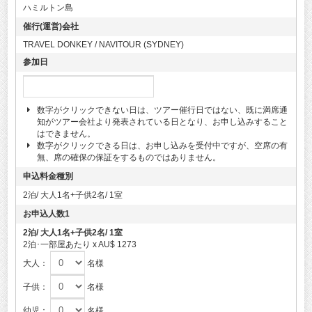
ハミルトン島
催行(運営)会社
TRAVEL DONKEY / NAVITOUR (SYDNEY)
参加日
数字がクリックできない日は、ツアー催行日ではない、既に満席通
知がツアー会社より発表されている日となり、お申し込みすること
はできません。
数字がクリックできる日は、お申し込みを受付中ですが、空席の有
無、席の確保の保証をするものではありません。
申込料金種別
2泊/ 大人1名+子供2名/ 1室
お申込人数1
2泊/ 大人1名+子供2名/ 1室
2泊･一部屋あたり x AU$ 1273
大人：
名様
子供：
名様
幼児：
名様