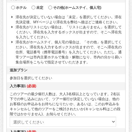
ホテル
未定
その他(ホームステイ、個人宅)
滞在先が決定していない場合は「未定」を選択してください。滞在
先決定後、MYページより滞在先を弊社へ後ほどご連絡ください。
滞在先がリストにない場合は、「リストにありません」を選択して
ください。滞在先を入力するボックスが出ますので、そこへ滞在先
を入力してください。
滞在先がホームステイ、個人宅の場合は、「その他」を選択してく
ださい。滞在先を入力するボックスが出ますので、そこへ滞在先の
住所、電話番号（携帯電話番号）を入力してください。ただし、通
常ツアーは市内主要ホテルで集合・解散になり、市内の分かり易い
集合場所をこちらで指定させていただきます。
追加プラン
参加日を選択してください
入力事項1
(必須)
このツアーの最少催行人数は、大人3名様以上となっています。2名以
下での申し込みにおいて、ツアー催行が決定していない場合は、他の
お客様のお申込みをお待ちになりたいか、あるいは、このお申込みを
キャンセルして他のツアーをご検討されたいか(キャンセル料はこの段
階ではかかりません)、お知らせください。