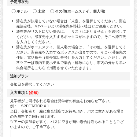
予定滞在先
ホテル
未定
その他(ホームステイ、個人宅)
滞在先が決定していない場合は「未定」を選択してください。滞在
先決定後、MYページより滞在先を弊社へ後ほどご連絡ください。
滞在先がリストにない場合は、「リストにありません」を選択して
ください。滞在先を入力するボックスが出ますので、そこへ滞在先
を入力してください。
滞在先がホームステイ、個人宅の場合は、「その他」を選択してく
ださい。滞在先を入力するボックスが出ますので、そこへ滞在先の
住所、電話番号（携帯電話番号）を入力してください。ただし、通
常ツアーは市内主要ホテルで集合・解散になり、市内の分かり易い
集合場所をこちらで指定させていただきます。
追加プラン
参加日を選択してください
入力事項 1
(必須)
見学者がご同行される場合は見学者の有無をお知らせ下さい。
例： SPECTATOR X 1
当日、参加者と一緒に集合場所でお待ち頂き、バスに空きがある場合
のみ無料でご同行頂けます。
ツアーの参加者が多く、バスに空きが無い場合は断られることもござ
いますので、ご了承下さい。