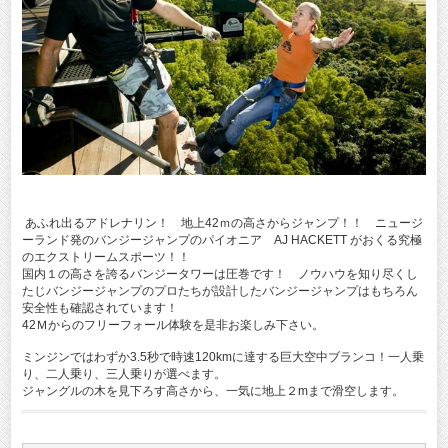
あふれ出るアドレナリン！ 地上42ｍの高さからジャンプ！！ ニュージ
ーランド発のバンジージャンプのパイオニア AJ HACKETT がおくる究極
のエクストリームスポーツ！！
国内１の高さを誇るバンジータワーは圧巻です！ ノウハウを知り尽くし
たじバンジージャンプのプロたちが設計したバンジージャンプはもちろん
安全性も確認されています！
42Ｍからのフリーフォール体験を是非お楽しみ下さい。
ミンジンではわずか3.5秒で時速120kmに達する巨大空中ブランコ！一人乗
り、二人乗り、三人乗りが選べます。
ジャングルの木を見下ろす高さから、一気に地上２mまで滑空します。