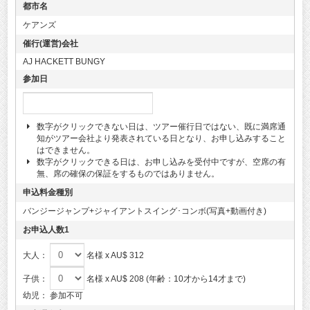
都市名
ケアンズ
催行(運営)会社
AJ HACKETT BUNGY
参加日
数字がクリックできない日は、ツアー催行日ではない、既に満席通
知がツアー会社より発表されている日となり、お申し込みすること
はできません。
数字がクリックできる日は、お申し込みを受付中ですが、空席の有
無、席の確保の保証をするものではありません。
申込料金種別
バンジージャンプ+ジャイアントスイング･コンボ(写真+動画付き)
お申込人数1
大人：
名様 x AU$ 312
子供：
名様 x AU$ 208 (年齢：10才から14才まで)
幼児：
参加不可