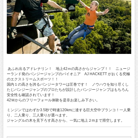
あふれ出るアドレナリン！ 地上42ｍの高さからジャンプ！！ ニュージ
ーランド発のバンジージャンプのパイオニア AJ HACKETT がおくる究極
のエクストリームスポーツ！！
国内１の高さを誇るバンジータワーは圧巻です！ ノウハウを知り尽くし
たじバンジージャンプのプロたちが設計したバンジージャンプはもちろん
安全性も確認されています！
42Ｍからのフリーフォール体験を是非お楽しみ下さい。
ミンジンではわずか3.5秒で時速120kmに達する巨大空中ブランコ！一人乗
り、二人乗り、三人乗りが選べます。
ジャングルの木を見下ろす高さから、一気に地上２mまで滑空します。