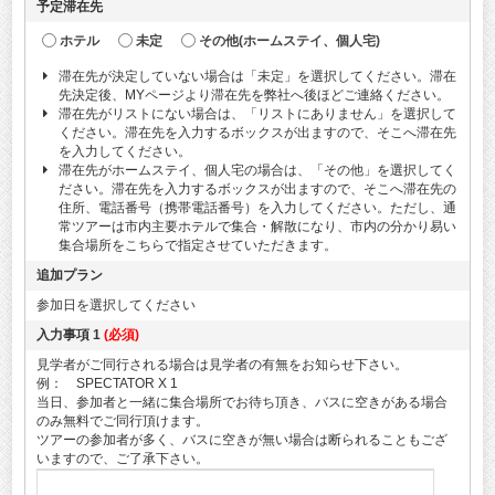
予定滞在先
ホテル
未定
その他(ホームステイ、個人宅)
滞在先が決定していない場合は「未定」を選択してください。滞在
先決定後、MYページより滞在先を弊社へ後ほどご連絡ください。
滞在先がリストにない場合は、「リストにありません」を選択して
ください。滞在先を入力するボックスが出ますので、そこへ滞在先
を入力してください。
滞在先がホームステイ、個人宅の場合は、「その他」を選択してく
ださい。滞在先を入力するボックスが出ますので、そこへ滞在先の
住所、電話番号（携帯電話番号）を入力してください。ただし、通
常ツアーは市内主要ホテルで集合・解散になり、市内の分かり易い
集合場所をこちらで指定させていただきます。
追加プラン
参加日を選択してください
入力事項 1
(必須)
見学者がご同行される場合は見学者の有無をお知らせ下さい。
例： SPECTATOR X 1
当日、参加者と一緒に集合場所でお待ち頂き、バスに空きがある場合
のみ無料でご同行頂けます。
ツアーの参加者が多く、バスに空きが無い場合は断られることもござ
いますので、ご了承下さい。