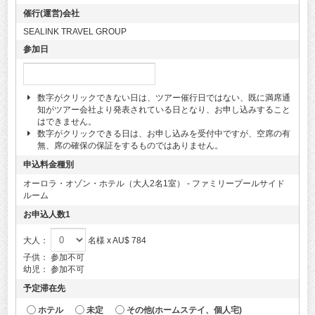
催行(運営)会社
SEALINK TRAVEL GROUP
参加日
数字がクリックできない日は、ツアー催行日ではない、既に満席通
知がツアー会社より発表されている日となり、お申し込みすること
はできません。
数字がクリックできる日は、お申し込みを受付中ですが、空席の有
無、席の確保の保証をするものではありません。
申込料金種別
オーロラ・オゾン・ホテル（大人2名1室） - ファミリープールサイド
ルーム
お申込人数1
大人：
名様 x AU$ 784
子供：
参加不可
幼児：
参加不可
予定滞在先
ホテル
未定
その他(ホームステイ、個人宅)