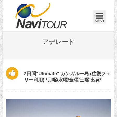
Menu
アデレード
2日間"Ultimate" カンガルー島 (往復フェ
リー利用) *月曜/水曜/金曜/土曜 出発*