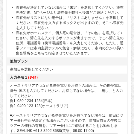
滞在先が決定していない場合は「未定」を選択してください。滞在
先決定後、MYページより滞在先を弊社へ後ほどご連絡ください。
滞在先がリストにない場合は、「リストにありません」を選択して
ください。滞在先を入力するボックスが出ますので、そこへ滞在先
を入力してください。
滞在先がホームステイ、個人宅の場合は、「その他」を選択してく
ださい。滞在先を入力するボックスが出ますので、そこへ滞在先の
住所、電話番号（携帯電話番号）を入力してください。ただし、通
常ツアーは市内主要ホテルで集合・解散になり、市内の分かり易い
集合場所をこちらで指定させていただきます。
追加プラン
参加日を選択してください
入力事項 1
(必須)
オーストラリアでつながる携帯電話をお持ちの場合は、その携帯電話
番号･国名を入力してください。お持ちでない場合は、「無し」と入力
してください。
例1: 080-1234-1234(日本)
例2: 0400-123-123(オーストラリア)
■オーストラリアでつながる携帯電話をお持ちでない場合は、前日にツ
アー催行中止が決定する場合もございますので、参加日前日の午後に
ツアーの催行の有無を、ツアー会社にご確認することをお勧めしま
す。SEALINK +61 8 8202 8688(英語、09:00-17:00)