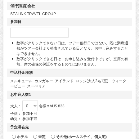
催行(運営)会社
SEALINK TRAVEL GROUP
参加日
数字がクリックできない日は、ツアー催行日ではない、既に満席通
知がツアー会社より発表されている日となり、お申し込みすること
はできません。
数字がクリックできる日は、お申し込みを受付中ですが、空席の有
無、席の確保の保証をするものではありません。
申込料金種別
メルキュール･カンガルー･アイランド･ロッジ(大人2名1室) - ウォータ
ービュー･スーペリア
お申込人数1
大人：
名様 x AU$ 833
子供：
参加不可
幼児：
参加不可
予定滞在先
ホテル
未定
その他(ホームステイ、個人宅)