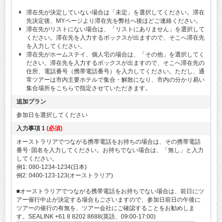
滞在先が決定していない場合は「未定」を選択してください。滞在
先決定後、MYページより滞在先を弊社へ後ほどご連絡ください。
滞在先がリストにない場合は、「リストにありません」を選択して
ください。滞在先を入力するボックスが出ますので、そこへ滞在先
を入力してください。
滞在先がホームステイ、個人宅の場合は、「その他」を選択してく
ださい。滞在先を入力するボックスが出ますので、そこへ滞在先の
住所、電話番号（携帯電話番号）を入力してください。ただし、通
常ツアーは市内主要ホテルで集合・解散になり、市内の分かり易い
集合場所をこちらで指定させていただきます。
追加プラン
参加日を選択してください
入力事項 1
(必須)
オーストラリアでつながる携帯電話をお持ちの場合は、その携帯電話
番号･国名を入力してください。お持ちでない場合は、「無し」と入力
してください。
例1: 080-1234-1234(日本)
例2: 0400-123-123(オーストラリア)
■オーストラリアでつながる携帯電話をお持ちでない場合は、前日にツ
アー催行中止が決定する場合もございますので、参加日前日の午後に
ツアーの催行の有無を、ツアー会社にご確認することをお勧めしま
す。SEALINK +61 8 8202 8688(英語、09:00-17:00)