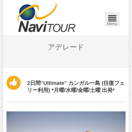
Menu
アデレード
2日間"Ultimate" カンガルー島 (往復フェ
リー利用) *月曜/水曜/金曜/土曜 出発*