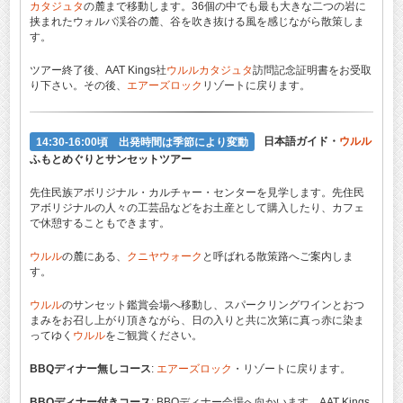
カタジュタ
の麓まで移動します。36個の中でも最も大きな二つの岩に
挟まれたウォルバ渓谷の麓、谷を吹き抜ける風を感じながら散策しま
す。
ツアー終了後、AAT Kings社
ウルル
カタジュタ
訪問記念証明書をお受取
り下さい。その後、
エアーズロック
リゾートに戻ります。
14:30-16:00頃 出発時間は季節により変動
日本語ガイド・
ウルル
ふもとめぐりとサンセットツアー
先住民族アボリジナル・カルチャー・センターを見学します。先住民
アボリジナルの人々の工芸品などをお土産として購入したり、カフェ
で休憩することもできます。
ウルル
の麓にある、
クニヤウォーク
と呼ばれる散策路へご案内しま
す。
ウルル
のサンセット鑑賞会場へ移動し、スパークリングワインとおつ
まみをお召し上がり頂きながら、日の入りと共に次第に真っ赤に染ま
ってゆく
ウルル
をご観賞ください。
BBQディナー無しコース
:
エアーズロック
・リゾートに戻ります。
BBQディナー付きコース
: BBQディナー会場へ向かいます。AAT Kings