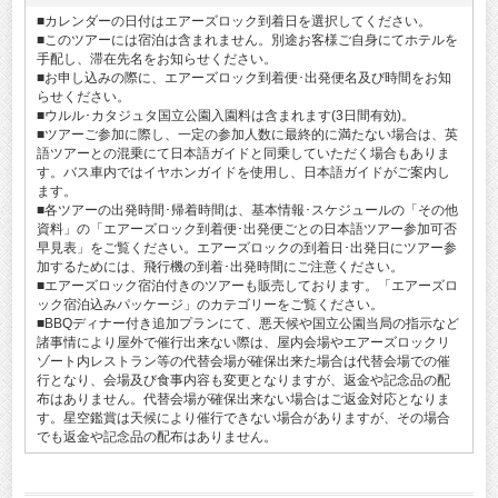
■カレンダーの日付はエアーズロック到着日を選択してください。
■このツアーには宿泊は含まれません。別途お客様ご自身にてホテルを
手配し、滞在先名をお知らせください。
■お申し込みの際に、エアーズロック到着便･出発便名及び時間をお知
らせください。
■ウルル･カタジュタ国立公園入園料は含まれます(3日間有効)。
■ツアーご参加に際し、一定の参加人数に最終的に満たない場合は、英
語ツアーとの混乗にて日本語ガイドと同乗していただく場合もありま
す。バス車内ではイヤホンガイドを使用し、日本語ガイドがご案内し
ます。
■各ツアーの出発時間･帰着時間は、基本情報･スケジュールの「その他
資料」の「エアーズロック到着便･出発便ごとの日本語ツアー参加可否
早見表」をご覧ください。エアーズロックの到着日･出発日にツアー参
加するためには、飛行機の到着･出発時間にご注意ください。
■エアーズロック宿泊付きのツアーも販売しております。「エアーズロ
ック宿泊込みパッケージ」のカテゴリーをご覧ください。
■BBQディナー付き追加プランにて、悪天候や国立公園当局の指示など
諸事情により屋外で催行出来ない際は、屋内会場やエアーズロックリ
ゾート内レストラン等の代替会場が確保出来た場合は代替会場での催
行となり、会場及び食事内容も変更となりますが、返金や記念品の配
布はありません。代替会場が確保出来ない場合はご返金対応となりま
す。星空鑑賞は天候により催行できない場合がありますが、その場合
でも返金や記念品の配布はありません。