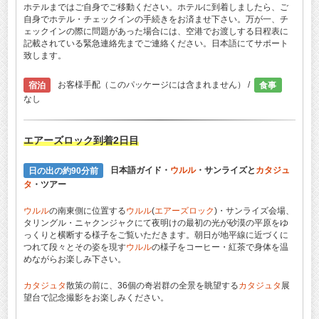
ホテルまではご自身でご移動ください。ホテルに到着しましたら、ご
自身でホテル・チェックインの手続きをお済ませ下さい。万が一、チ
ェックインの際に問題があった場合には、空港でお渡しする日程表に
記載されている緊急連絡先までご連絡ください。日本語にてサポート
致します。
宿泊
お客様手配（このパッケージには含まれません） /
食事
なし
エアーズロック
到着2日目
日の出の約90分前
日本語ガイド・
ウルル
・サンライズと
カタジュ
タ
・ツアー
ウルル
の南東側に位置する
ウルル
(
エアーズロック
)・サンライズ会場、
タリングル・ニャクンジャクにて夜明けの最初の光が砂漠の平原をゆ
っくりと横断する様子をご覧いただきます。朝日が地平線に近づくに
つれて段々とその姿を現す
ウルル
の様子をコーヒー・紅茶で身体を温
めながらお楽しみ下さい。
カタジュタ
散策の前に、36個の奇岩群の全景を眺望する
カタジュタ
展
望台で記念撮影をお楽しみください。