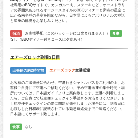
社専用のBBQサイトで、カンガルー肉、ステーキなど、オーストラリ
アの雰囲気あふれるオージースタイルのBBQディナーと満点の星空に
広がる南半球の星空を眺めながら、日本語によるアボリジナルの神話
と星座の解説をお楽しみください。
宿泊
お客様手配（このパッケージには含まれません） /
食事
なし（BBQディナー付きコースは夕食あり）
エアーズロック
到着3日目
出発便の約2時間前
エアーズロック
空港送迎
お客様のご出発便に合わせ、空港行きシャトルバスをご利用の上、お
客様ご自身にて空港へご移動ください。予め空港送迎の集合時間・場
所については、日本語ガイドよりご案内致します。空港へ到着しまし
たら、ご自身にて航空便チェックイン手続きをお済ませください。も
し航空便チェックインの際に問題が発生しました場合には、到着日に
お渡しした日程表に記載されている緊急連絡先までご連絡ください。
日本語にてサポート致します。
食事
なし