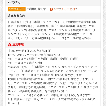
eバウチャー
eバウチャー
ご利用可能です。
eバウチャーとは?
含まれるもの
日本語ガイド(又は日本語ドライバーガイド)、往復混載空港送迎(日本
語ガイドの同乗無し)、各種観光、国立公園入園料(3日間有効)、ウル
ル･カタジュタ訪問記念証明書、ウルル･サンセット鑑賞時のスパーク
リングワインとカナッペ、サンライズ鑑賞時の飲み物(コーヒー･紅
茶)、BBQディナーと飲み物(BBQディナー付きコースの場合のみ)
注意事項
【2025年4月1日-2027年3月31日】
■こちらのパッケージにご参加可能な方は、
*エアーズロック到着日が火曜日･水曜日･金曜日･日曜日
*エアーズロック宿泊が2泊
の方のみとなり、「日本語ガイド･ウルル･サンライズとカタジュタ･ツ
アー」、「日本語ガイド･ウルルふもとめぐりとサンセットツアー」の
ご参加は、エアーズロック到着の翌日のみ可能となります。
■水曜日ご到着の場合に限り、1泊でのご参加が可能となります。但
し、エアーズロック到着便･出発便によっては、ご参加頂くことが出来
ません。詳細はその他資料欄、「エアーズロック 到着便･出発便ごとの
各ツアーの参加可否早見表」をご参照ください。
***パッケージに含まれる各ツアーの催行曜日は下記となります***
1. 日本語ガイドお出迎え･エアーズロック空港送迎(空港→ホテル): 火･
水･金･日