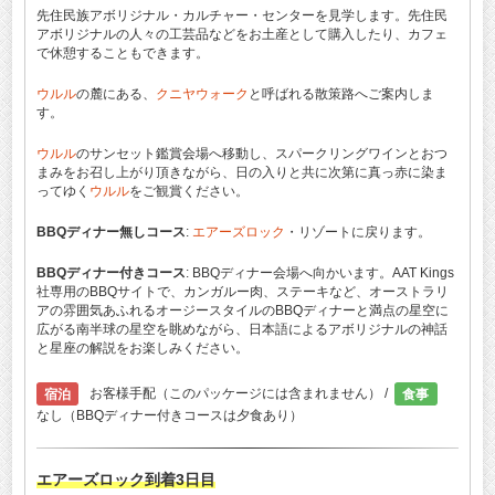
先住民族アボリジナル・カルチャー・センターを見学します。先住民
アボリジナルの人々の工芸品などをお土産として購入したり、カフェ
で休憩することもできます。
ウルル
の麓にある、
クニヤウォーク
と呼ばれる散策路へご案内しま
す。
ウルル
のサンセット鑑賞会場へ移動し、スパークリングワインとおつ
まみをお召し上がり頂きながら、日の入りと共に次第に真っ赤に染ま
ってゆく
ウルル
をご観賞ください。
BBQディナー無しコース
:
エアーズロック
・リゾートに戻ります。
BBQディナー付きコース
: BBQディナー会場へ向かいます。AAT Kings
社専用のBBQサイトで、カンガルー肉、ステーキなど、オーストラリ
アの雰囲気あふれるオージースタイルのBBQディナーと満点の星空に
広がる南半球の星空を眺めながら、日本語によるアボリジナルの神話
と星座の解説をお楽しみください。
宿泊
お客様手配（このパッケージには含まれません） /
食事
なし（BBQディナー付きコースは夕食あり）
エアーズロック
到着3日目