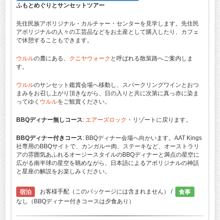
ふもとめぐりとサンセットツアー
先住民族アボリジナル・カルチャー・センターを見学します。先住民
アボリジナルの人々の工芸品などをお土産として購入したり、カフェ
で休憩することもできます。
ウルル
の麓にある、
クニヤウォーク
と呼ばれる散策路へご案内しま
す。
ウルル
のサンセット鑑賞会場へ移動し、スパークリングワインとおつ
まみをお召し上がり頂きながら、日の入りと共に次第に真っ赤に染ま
ってゆく
ウルル
をご観賞ください。
BBQディナー無しコース
:
エアーズロック
・リゾートに戻ります。
BBQディナー付きコース
: BBQディナー会場へ向かいます。AAT Kings
社専用のBBQサイトで、カンガルー肉、ステーキなど、オーストラリ
アの雰囲気あふれるオージースタイルのBBQディナーと満点の星空に
広がる南半球の星空を眺めながら、日本語によるアボリジナルの神話
と星座の解説をお楽しみください。
宿泊
お客様手配（このパッケージには含まれません） /
食事
なし（BBQディナー付きコースは夕食あり）