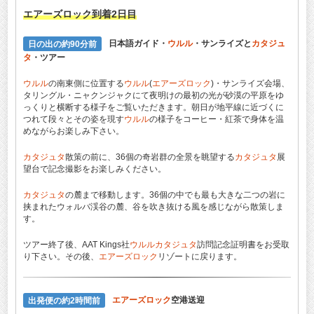
エアーズロック
到着2日目
日の出の約90分前
日本語ガイド・
ウルル
・サンライズと
カタジュ
タ
・ツアー
ウルル
の南東側に位置する
ウルル
(
エアーズロック
)・サンライズ会場、
タリングル・ニャクンジャクにて夜明けの最初の光が砂漠の平原をゆ
っくりと横断する様子をご覧いただきます。朝日が地平線に近づくに
つれて段々とその姿を現す
ウルル
の様子をコーヒー・紅茶で身体を温
めながらお楽しみ下さい。
カタジュタ
散策の前に、36個の奇岩群の全景を眺望する
カタジュタ
展
望台で記念撮影をお楽しみください。
カタジュタ
の麓まで移動します。36個の中でも最も大きな二つの岩に
挟まれたウォルバ渓谷の麓、谷を吹き抜ける風を感じながら散策しま
す。
ツアー終了後、AAT Kings社
ウルル
カタジュタ
訪問記念証明書をお受取
り下さい。その後、
エアーズロック
リゾートに戻ります。
出発便の約2時間前
エアーズロック
空港送迎