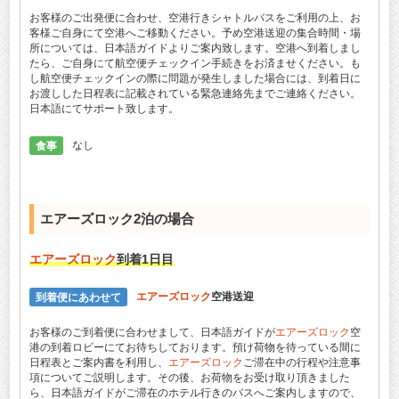
お客様のご出発便に合わせ、空港行きシャトルバスをご利用の上、お
客様ご自身にて空港へご移動ください。予め空港送迎の集合時間・場
所については、日本語ガイドよりご案内致します。空港へ到着しまし
たら、ご自身にて航空便チェックイン手続きをお済ませください。も
し航空便チェックインの際に問題が発生しました場合には、到着日に
お渡しした日程表に記載されている緊急連絡先までご連絡ください。
日本語にてサポート致します。
食事
なし
エアーズロック
2泊の場合
エアーズロック
到着1日目
到着便にあわせて
エアーズロック
空港送迎
お客様のご到着便に合わせまして、日本語ガイドが
エアーズロック
空
港の到着ロビーにてお待ちしております。預け荷物を待っている間に
日程表とご案内書を利用し、
エアーズロック
ご滞在中の行程や注意事
項についてご説明します。その後、お荷物をお受け取り頂きました
ら、日本語ガイドがご滞在のホテル行きのバスへご案内しますので、