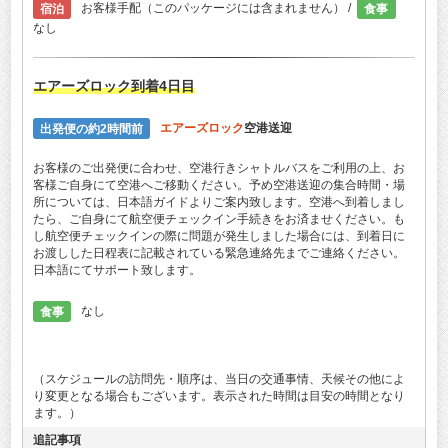
宿泊
お客様手配（このパッケージには含まれません） /
食事
なし
エアーズロック
到着4日目
出発便の約2時間前
エアーズロック
空港送迎
お客様のご出発便に合わせ、空港行きシャトルバスをご利用の上、お
客様ご自身にて空港へご移動ください。予め空港送迎の集合時間・場
所については、日本語ガイドよりご案内致します。空港へ到着しまし
たら、ご自身にて航空便チェックイン手続きをお済ませください。も
し航空便チェックインの際に問題が発生しました場合には、到着日に
お渡しした日程表に記載されている緊急連絡先までご連絡ください。
日本語にてサポート致します。
食事
なし
（スケジュールの訪問先・順序は、当日の交通事情、天候その他によ
り変更となる場合もございます。表示された時間は目安の時間となり
ます。）
追記事項