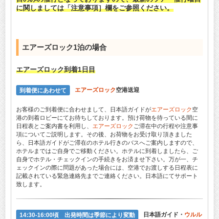
に関しましては「注意事項］欄をご参照ください。
エアーズロック
1泊の場合
エアーズロック
到着1日目
到着便にあわせて
エアーズロック
空港送迎
お客様のご到着便に合わせまして、日本語ガイドが
エアーズロック
空
港の到着ロビーにてお待ちしております。預け荷物を待っている間に
日程表とご案内書を利用し、
エアーズロック
ご滞在中の行程や注意事
項についてご説明します。その後、お荷物をお受け取り頂きました
ら、日本語ガイドがご滞在のホテル行きのバスへご案内しますので、
ホテルまではご自身でご移動ください。ホテルに到着しましたら、ご
自身でホテル・チェックインの手続きをお済ませ下さい。万が一、チ
ェックインの際に問題があった場合には、空港でお渡しする日程表に
記載されている緊急連絡先までご連絡ください。日本語にてサポート
致します。
14:30-16:00頃 出発時間は季節により変動
日本語ガイド・
ウルル