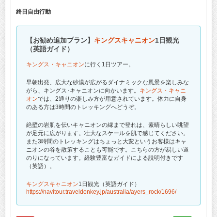
終日自由行動
【お勧め追加プラン】
キングスキャニオン
1日観光
（英語ガイド）
キングス・キャニオン
に行く1日ツアー。
早朝出発、広大な砂漠が広がるダイナミックな風景を楽しみな
がら、キングス･キャニオンに向かいます。
キングス・キャニ
オン
では、2通りの楽しみ方が用意されています。体力に自身
のある方は3時間のトレッキングへどうぞ。
絶壁の岩肌を伝いキャニオンの縁まで登れは、素晴らしい眺望
が足元に広がります。壮大なスケールを肌で感じてください。
また3時間のトレッキングはちょっと大変というお客様はキャ
ニオンの谷を散策することも可能です。こちらの方が易しい道
のりになっています。経験豊富なガイドによる説明付きです
（英語）。
キングスキャニオン
1日観光（英語ガイド）
https://navitour.traveldonkey.jp/australia/ayers_rock/1696/