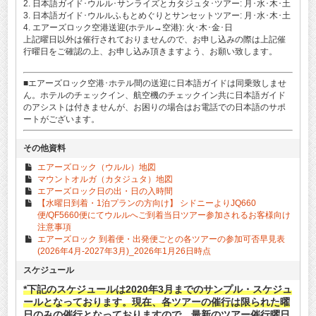
2. 日本語ガイド･ウルル･サンライズとカタジュタ･ツアー: 月･水･木･土
3. 日本語ガイド･ウルルふもとめぐりとサンセットツアー: 月･水･木･土
4. エアーズロック空港送迎(ホテル→空港): 火･木･金･日
上記曜日以外は催行されておりませんので、お申し込みの際は上記催
行曜日をご確認の上、お申し込み頂きますよう、お願い致します。
■エアーズロック空港･ホテル間の送迎に日本語ガイドは同乗致しませ
ん。ホテルのチェックイン、航空機のチェックイン共に日本語ガイド
のアシストは付きませんが、お困りの場合はお電話での日本語のサポ
ートがございます。
その他資料
エアーズロック（ウルル）地図
マウントオルガ（カタジュタ）地図
エアーズロック日の出・日の入時間
【水曜日到着・1泊プランの方向け】 シドニーよりJQ660
便/QF5660便にてウルルへご到着当日ツアー参加されるお客様向け
注意事項
エアーズロック 到着便・出発便ごとの各ツアーの参加可否早見表
(2026年4月-2027年3月)_2026年1月26日時点
スケジュール
*下記のスケジュールは2020年3月までのサンプル・スケジュ
ールとなっております。現在、各ツアーの催行は限られた曜
日のみの催行となっておりますので、最新のツアー催行曜日