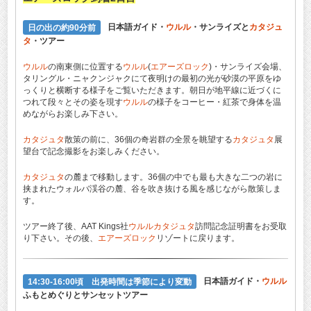
日の出の約90分前
日本語ガイド・
ウルル
・サンライズと
カタジュ
タ
・ツアー
ウルル
の南東側に位置する
ウルル
(
エアーズロック
)・サンライズ会場、
タリングル・ニャクンジャクにて夜明けの最初の光が砂漠の平原をゆ
っくりと横断する様子をご覧いただきます。朝日が地平線に近づくに
つれて段々とその姿を現す
ウルル
の様子をコーヒー・紅茶で身体を温
めながらお楽しみ下さい。
カタジュタ
散策の前に、36個の奇岩群の全景を眺望する
カタジュタ
展
望台で記念撮影をお楽しみください。
カタジュタ
の麓まで移動します。36個の中でも最も大きな二つの岩に
挟まれたウォルバ渓谷の麓、谷を吹き抜ける風を感じながら散策しま
す。
ツアー終了後、AAT Kings社
ウルル
カタジュタ
訪問記念証明書をお受取
り下さい。その後、
エアーズロック
リゾートに戻ります。
14:30-16:00頃 出発時間は季節により変動
日本語ガイド・
ウルル
ふもとめぐりとサンセットツアー