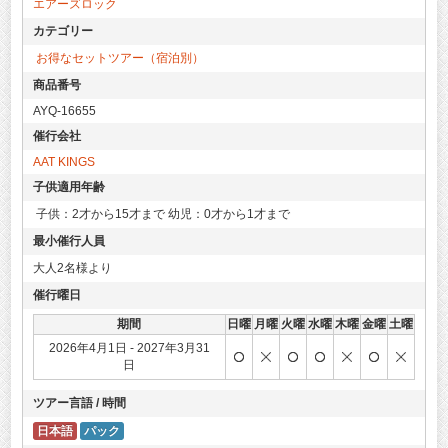
エアーズロック
JY36/JY36B
カテゴリー
お得なセットツアー（宿泊別）
商品番号
AYQ-16655
催行会社
AAT KINGS
子供適用年齢
子供：2才から15才まで 幼児：0才から1才まで
最小催行人員
大人2名様より
催行曜日
期間
日曜
月曜
火曜
水曜
木曜
金曜
土曜
2026年4月1日 - 2027年3月31
日
ツアー言語 / 時間
日本語
パック