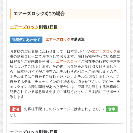
エアーズロック
3泊の場合
エアーズロック
到着1日目
到着便にあわせて
エアーズロック
空港送迎
お客様のご到着便に合わせまして、日本語ガイドが
エアーズロック
空
港の到着ロビーにてお待ちしております。預け荷物を待っている間に
日程表とご案内書を利用し、
エアーズロック
ご滞在中の行程や注意事
項についてご説明します。その後、お荷物をお受け取り頂きました
ら、日本語ガイドがご滞在のホテル行きのバスへご案内しますので、
ホテルまではご自身でご移動ください。ホテルに到着しましたら、ご
自身でホテル・チェックインの手続きをお済ませ下さい。万が一、チ
ェックインの際に問題があった場合には、空港でお渡しする日程表に
記載されている緊急連絡先までご連絡ください。日本語にてサポート
致します。
宿泊
お客様手配（このパッケージには含まれません） /
食事
なし
エアーズロック
到着2日目