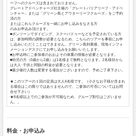
ーフへのクルーズは含まれておりません。
グレートアドベンチャーズ社主催の「グレートバリアリーフ・アドベ
ンチャー」または「グリーン島とアウターリーフクルーズ」をご予約
済の方
またはこれらクルーズを一緒にお申し込みをなさる方
のみお申込み頂けます。
■ポンツーンでダイビング、スクーバドゥーなどを予定されている方
は、参加時間の調整が必要となるため、こちらのツアーを事前にお申
し込みいただくことはできません。グリーン島到着後、現地インフォ
メーションデスクにてお申し込みをお願いいたします。
■お申込時にご参加者のおおよその体重の情報が必要となります。
■幼児の方（0歳から2歳）は1名様まで無料となります。2名様目から
は大人･子供と同額の料金が必要となります。
■最少催行人数は変更する場合がございますので、予めご了承下さい。
★このツアーの１回の定員は大人4名様です。（小さなお子様が含まれ
る場合はこの限りではありませんので、ご参加の可否についてはお問
合せ下さい）
★8名様以上でのご参加が不可能なため、グループ割引はございませ
ん。。
料金・お申込み