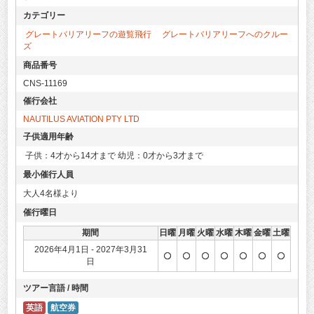
カテゴリー
グレートバリアリーフの遊覧飛行
グレートバリアリーフへのクルー
ズ
商品番号
CNS-11169
催行会社
NAUTILUS AVIATION PTY LTD
子供適用年齢
子供：4才から14才まで 幼児：0才から3才まで
最小催行人員
大人4名様より
催行曜日
期間
日曜
月曜
火曜
水曜
木曜
金曜
土曜
2026年4月1日 - 2027年3月31
日
ツアー言語 / 時間
英語
航空券