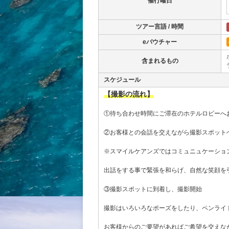
催行曜日
ツアー言語 / 時間
eバウチャー
含まれるもの
スケジュール
【撮影の流れ】
①待ち合わせ時間にご滞在のホテルロビーへ
②お客様との会話を交えながら撮影スポット
※スマイルケアンズではコミュニュケーショ
出話をする事で緊張を和らげ、自然な笑顔を
③撮影スポットに到着し、撮影開始
撮影はいろいろなポーズをしたり、ペンライ
お客様からのご要望があればご希望を交えな