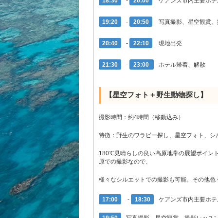
18:30
-
20:00
ケアンズ市内主要ホテ
19:20
-
20:50
写真撮影、星空観賞、
20:40
-
22:10
現地出発
21:30
-
23:00
ホテル帰着、解散
【星空フォト＋野生動物探し】
撮影時間：約4時間（移動込み）
特徴：野生のワラビー探し、星空フォト、シ
180℃見晴らしの良い高原地帯の展望ポイ
原での撮影なので、
様々なシルエットでの撮影も可能。その他色
17:00
-
18:30
ケアンズ市内主要ホテ
19:50
写真撮影、星空観賞、撮影レッス