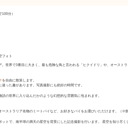
100分）
空フォト
ア。世界で3番目に大きく、最も危険な鳥と言われる「ヒクイドリ」や、オーストラ
ク
を自由に散策します。
た違った趣があります。写真撮影にも絶好の時間です。
物語の世界に入り込んだかのような幻想的な雰囲気に包まれます。
。
オーストラリア名物のミートパイなど、お好きなパイをお選びいただけます。（※
ポットで、南半球の満天の星空を背景にした記念撮影を行います。 星空を知り尽く