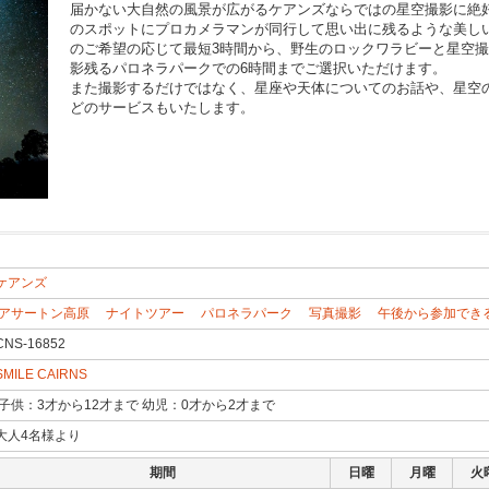
届かない大自然の風景が広がるケアンズならではの星空撮影に絶
のスポットにプロカメラマンが同行して思い出に残るような美し
のご希望の応じて最短3時間から、野生のロックワラビーと星空撮
影残るパロネラパークでの6時間までご選択いただけます。
また撮影するだけではなく、星座や天体についてのお話や、星空
どのサービスもいたします。
ケアンズ
アサートン高原
ナイトツアー
パロネラパーク
写真撮影
午後から参加でき
CNS-16852
SMILE CAIRNS
子供：3才から12才まで 幼児：0才から2才まで
大人4名様より
期間
日曜
月曜
火