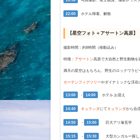
22:00
ホテル帰着、解散
【星空フォト＋
アサートン
高原】
撮影時間：約8時間（移動込み）
特徴：
アサートン
高原で大自然と野生動物を
満天の星空はもちろん、野生のロックワラビ
カーテンフィグツリー
やダイナミックな渓谷
13:00
‐
14:00
ホテル お迎え
14:40
キュランダ
にて
キュランダ
から合
14:50
-
15:00
巨大アリ塚見学
15:15
-
15:30
大型カンガルー探し