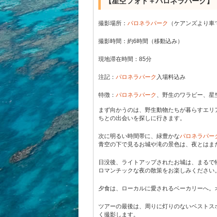
【星空フォト＋
パロネラパーク
】
撮影場所：
パロネラパーク
（ケアンズより車で
撮影時間：約6時間（移動込み）
現地滞在時間：85分
注記：
パロネラパーク
入場料込み
特徴：
パロネラパーク
、野生のワラビー、星
まず向かうのは、野生動物たちが暮らすエリ
ちとの出会いを探しに行きます。
次に明るい時間帯に、緑豊かな
パロネラパー
青空の下で見るお城や滝の景色は、夜とはま
日没後、ライトアップされたお城は、まるで
ロマンチックな夜の散策をお楽しみください
夕食は、ローカルに愛されるベーカリーへ。
ツアーの最後は、周りに灯りのないベストス
く撮影します。