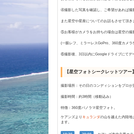
④撮影した写真を確認し、ご希望があれば撮
また星空や星座についてのお話もさせて頂き
⑤お客様がカメラをお持ちの場合は星空の撮
(一眼レフ、ミラーレスGoPro、360度カメラ
⑥撮影後、3日以内にGoogleドライブにて
【星空フォトシークレットツアー
撮影場所：その日のコンディションをプロが
撮影時間：約3時間（移動込み）
特徴：360度パノラマ星空フォト。
ケアンズより
キュランダ
の山を越えた内陸地
ます。