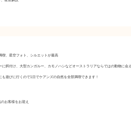
満喫、星空フォト、シルエットが最高
ーに餌付け、大型カンガルー、カモノハシなどオーストラリアならではの動物に会
にも遊びに行くので1日でケアンズの自然を全部満喫できます！
流のお客様をお迎え