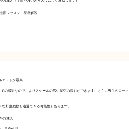
ルお迎え（季節や月の満ち欠けにより変動します）
撮影レッスン、星座解説
ルエットが最高
ントでの撮影なので、よりスケールの広い星空の撮影ができます。さらに野生のロッ
々な野生動物と遭遇できる可能性もあります。
ルお迎え
ン、星座解説