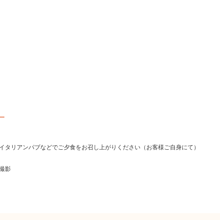
ー
イタリアンパブなどでご夕食をお召し上がりください（お客様ご自身にて）
撮影