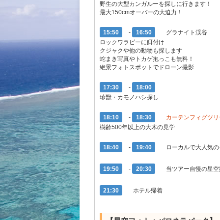
野生の大型カンガルーを探しに行きます！
最大150cmオーバーの大迫力！
15:50
-
16:50
グラナイト渓谷
ロックワラビーに餌付け
クジャクや他の動物も探します
蛇まき写真やトカゲ抱っこも無料！
絶景フォトスポットでドローン撮影
17:30
-
18:00
珍獣・カモノハシ探し
18:10
-
18:30
カーテンフィグツリ
樹齢500年以上の大木の見学
18:40
-
19:40
ローカルで大人気の
19:50
-
20:30
当ツアー自慢の星空
21:30
ホテル帰着