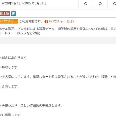
2026年4月1日 - 2027年3月31日
日本語
夜
eバウチャー
ご利用可能です。
eバウチャーとは?
ホテル送迎、プロ撮影による写真データ、南半球の星座や天体についての解説、星の撮
ラーレス、一眼レフなど対応)
お迎えにあがります
へ移動します。
ンを大切にしています。撮影スタート時は緊張されることが多いですが、移動中や
引き出します。
トを使ったり、楽しい雰囲気の中撮影します。
がら撮影します。