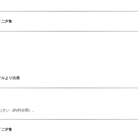
てご夕食
テルより出発
ださい（約45分間）。
てご夕食