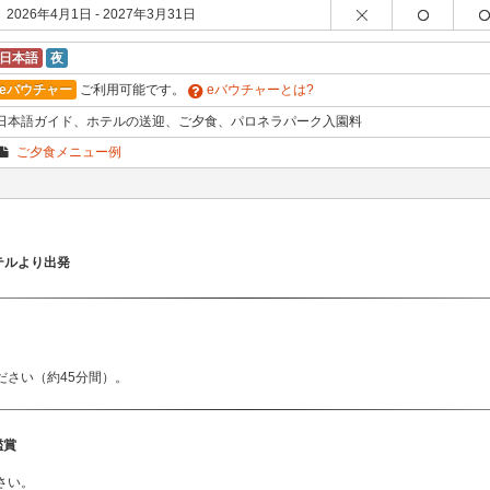
2026年4月1日 - 2027年3月31日
日本語
夜
eバウチャー
ご利用可能です。
eバウチャーとは?
日本語ガイド、ホテルの送迎、ご夕食、パロネラパーク入園料
ご夕食メニュー例
テルより出発
ださい（約45分間）。
鑑賞
さい。