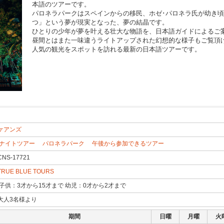
本語のツアーです。
パロネラパークはスペインからの移民、ホゼ･パロネラ氏が幼き
つ」という夢が現実となった、夢の結晶です。
ひとりの少年が夢を叶える壮大な物語を、日本語ガイドによるご
昼間とはまた一味違うライトアップされた幻想的な様子もご覧頂
人気の観光をスポットを訪れる最新の日本語ツアーです。
ケアンズ
ナイトツアー
パロネラパーク
午後から参加できるツアー
CNS-17721
TRUE BLUE TOURS
子供：3才から15才まで 幼児：0才から2才まで
大人3名様より
期間
日曜
月曜
火