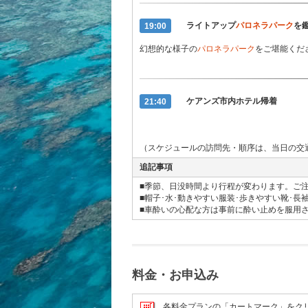
19:00
ライトアップ
パロネラパーク
を
幻想的な様子の
パロネラパーク
をご堪能くだ
21:40
ケアンズ市内ホテル帰着
（スケジュールの訪問先・順序は、当日の交
追記事項
■季節、日没時間より行程が変わります。ご
■帽子･水･動きやすい服装･歩きやすい靴･長
■車酔いの心配な方は事前に酔い止めを服用
料金・お申込み
各料金プランの「カートマーク」をク