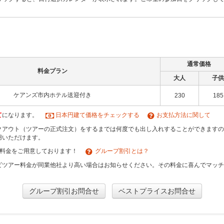
通常価格
料金プラン
大人
子供
ケアンズ市内ホテル送迎付き
230
185
て
になります。
日本円建て価格をチェックする
お支払方法に関して
クアウト（ツアーの正式注文）をするまでは何度でも出し入れすることができますの
用いただけます。
引料金をご用意しております！
グループ割引とは？
ビツアー料金が同業他社より高い場合はお知らせください。その料金に喜んでマッ
グループ割引お問合せ
ベストプライスお問合せ