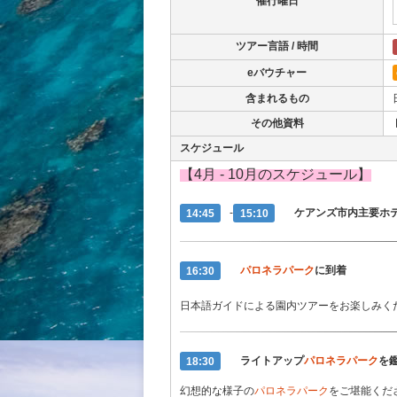
催行曜日
ツアー言語 / 時間
eバウチャー
含まれるもの
その他資料
スケジュール
【4月 - 10月のスケジュール】
14:45
-
15:10
ケアンズ市内主要ホ
16:30
パロネラパーク
に到着
日本語ガイドによる園内ツアーをお楽しみく
18:30
ライトアップ
パロネラパーク
を
幻想的な様子の
パロネラパーク
をご堪能くだ