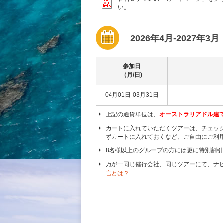
い。
2026年4月-2027年3月
参加日
（月/日)
04月01日-03月31日
上記の通貨単位は、
オーストラリアドル建
カートに入れていただくツアーは、チェッ
ずカートに入れておくなど、ご自由にご利
8名様以上のグループの方には更に特別割
万が一同じ催行会社、同じツアーにて、ナ
言とは？