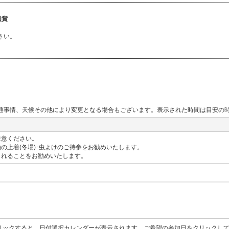
鑑賞
さい。
通事情、天候その他により変更となる場合もございます。表示された時間は目安の
注意ください。
袖の上着(冬場)･虫よけのご持参をお勧めいたします。
されることをお勧めいたします。
リックすると、日付選択カレンダーが表示されます。ご希望の参加日をクリックし