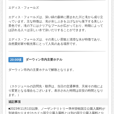
エディス・フォールズ
エディス・フォールズは、深い緑の森林に囲まれた川と滝から成り立
っています。主な特徴は、滝が水しぶきを上げながら落下する美しい
景色です。滝の下にはクリアなプールが広がっており、時期によって
は訪れる人々は涼しい水で泳いだりすることができます。
エディス・フォールズは、その美しい景観と清澄な水が特徴であり、
自然愛好家や観光客にとって人気のある場所です。
20:00頃
ダーウィン市内主要ホテル
ダーウィン市内の主要ホテルで解散となります。
（スケジュールの訪問先・順序は、当日の交通事情、天候その他によ
り変更となる場合もございます。表示された時間は目安の時間となり
ます。）
追記事項
■2023年11月1日以降、ノーザンテリトリー準州管轄国立公園入園料が
別途掛かります(カカドゥ国立公園入園料とは別の国立公園入園料とな