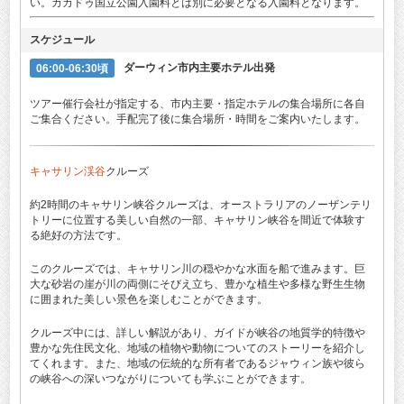
い。カカドゥ国立公園入園料とは別に必要となる入園料となります。
スケジュール
06:00-06:30頃
ダーウィン市内主要ホテル出発
ツアー催行会社が指定する、市内主要・指定ホテルの集合場所に各自
ご集合ください。手配完了後に集合場所・時間をご案内いたします。
キャサリン渓谷
クルーズ
約2時間のキャサリン峡谷クルーズは、オーストラリアのノーザンテリ
トリーに位置する美しい自然の一部、キャサリン峡谷を間近で体験す
る絶好の方法です。
このクルーズでは、キャサリン川の穏やかな水面を船で進みます。巨
大な砂岩の崖が川の両側にそびえ立ち、豊かな植生や多様な野生生物
に囲まれた美しい景色を楽しむことができます。
クルーズ中には、詳しい解説があり、ガイドが峡谷の地質学的特徴や
豊かな先住民文化、地域の植物や動物についてのストーリーを紹介し
てくれます。また、地域の伝統的な所有者であるジャウィン族や彼ら
の峡谷への深いつながりについても学ぶことができます。