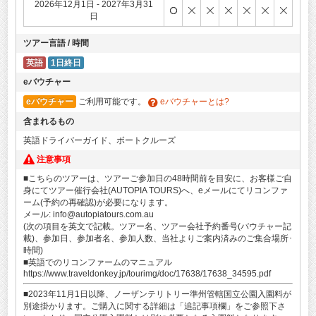
2026年12月1日 - 2027年3月31
日
ツアー言語 / 時間
英語
1日終日
eバウチャー
eバウチャー
ご利用可能です。
eバウチャーとは?
含まれるもの
英語ドライバーガイド、ボートクルーズ
注意事項
■こちらのツアーは、ツアーご参加日の48時間前を目安に、お客様ご自
身にてツアー催行会社(AUTOPIA TOURS)へ、eメールにてリコンファ
ーム(予約の再確認)が必要になります。
メール: info@autopiatours.com.au
(次の項目を英文で記載。ツアー名、ツアー会社予約番号(バウチャー記
載)、参加日、参加者名、参加人数、当社よりご案内済みのご集合場所･
時間)
■英語でのリコンファームのマニュアル
https://www.traveldonkey.jp/tourimg/doc/17638/17638_34595.pdf
■2023年11月1日以降、ノーザンテリトリー準州管轄国立公園入園料が
別途掛かります。ご購入に関する詳細は「追記事項欄」をご参照下さ