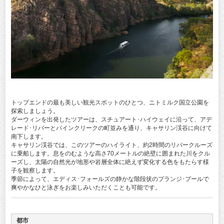
トップエンドの最も美しい観光スポットのひとつ、ニトミルク国立公園を
探索しましょう。
ダーウィンを出発したツアーは、スチュアート･ハイウェイに沿って、アデ
レード･リバーとパインクリークの町並みを通り、キャサリン渓谷に向けて
南下します。
キャサリン渓谷では、このツアーのハイライト、約2時間のリバークルーズ
に乗船します。息をのむような高さ70メートルの絶壁に囲まれた川をクル
ーズし、太陽の自然光が地形や岩層全体に絶えず変化する色をもたらす様
子を観察します。
季節によって、エディス･フォールズの静かな階段状のプランジ･プールで
爽やかなひと泳ぎをお楽しみいただくことも可能です。
都市