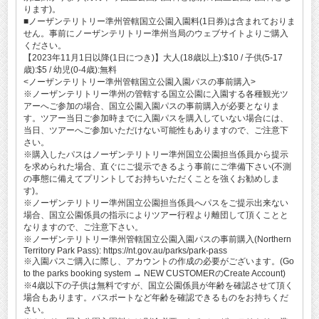
ります)。
■ノーザンテリトリー準州管轄国立公園入園料(1日券)は含まれておりま
せん。事前にノーザンテリトリー準州当局のウェブサイトよりご購入
ください。
【2023年11月1日以降(1日につき)】大人(18歳以上):$10 / 子供(5-17
歳):$5 / 幼児(0-4歳):無料
<ノーザンテリトリー準州管轄国立公園入園パスの事前購入>
※ノーザンテリトリー準州の管轄する国立公園に入園する各種観光ツ
アーへご参加の場合、国立公園入園パスの事前購入が必要となりま
す。ツアー当日ご参加時までに入園パスを購入していない場合には、
当日、ツアーへご参加いただけない可能性もありますので、ご注意下
さい。
※購入したパスはノーザンテリトリー準州国立公園担当係員から提示
を求められた場合、直ぐにご提示できるよう事前にご準備下さい(不測
の事態に備えてプリントしてお持ちいただくことを強くお勧めしま
す)。
※ノーザンテリトリー準州国立公園担当係員へパスをご提示出来ない
場合、国立公園係員の指示によりツアー行程より離団して頂くことと
なりますので、ご注意下さい。
※ノーザンテリトリー準州管轄国立公園入園パスの事前購入(Northern
Territory Park Pass): https://nt.gov.au/parks/park-pass
※入園パスご購入に際し、アカウントの作成の必要がございます。(Go
to the parks booking system → NEW CUSTOMERのCreate Account)
※4歳以下の子供は無料ですが、国立公園係員が年齢を確認させて頂く
場合もあります。パスポートなど年齢を確認できるものをお持ちくだ
さい。