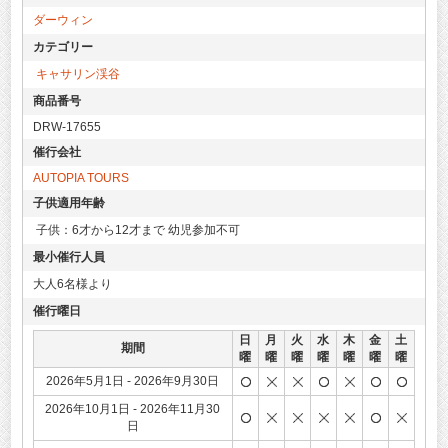
ダーウィン
KG-B
カテゴリー
キャサリン渓谷
商品番号
DRW-17655
催行会社
AUTOPIA TOURS
子供適用年齢
子供：6才から12才まで 幼児参加不可
最小催行人員
大人6名様より
催行曜日
日
月
火
水
木
金
土
期間
曜
曜
曜
曜
曜
曜
曜
2026年5月1日 - 2026年9月30日
2026年10月1日 - 2026年11月30
日