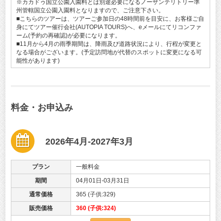
※カカドゥ国立公園入園料とは別途必要になるノーザンテリトリー準
州管轄国立公園入園料となりますので、ご注意下さい。
■こちらのツアーは、ツアーご参加日の48時間前を目安に、お客様ご自
身にてツアー催行会社(AUTOPIA TOURS)へ、eメールにてリコンファ
ーム(予約の再確認)が必要になります。
■11月から4月の雨季期間は、降雨及び道路状況により、行程が変更と
なる場合がございます。(予定訪問地が代替のスポットに変更になる可
能性があります)
料金・お申込み
2026年4月-2027年3月
プラン
一般料金
期間
04月01日-03月31日
通常価格
365 (子供:329)
販売価格
360 (子供:324)