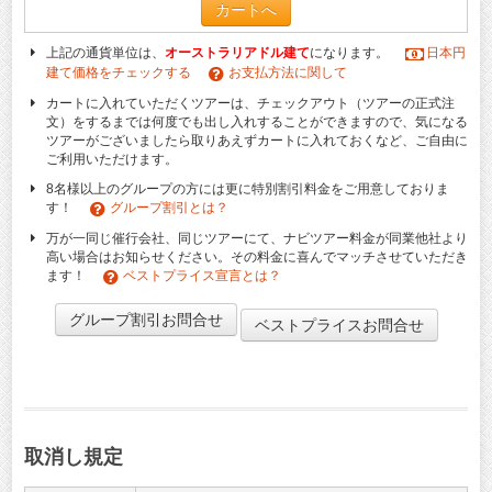
カートへ
上記の通貨単位は、
オーストラリアドル建て
になります。
日本円
建て価格をチェックする
お支払方法に関して
カートに入れていただくツアーは、チェックアウト（ツアーの正式注
文）をするまでは何度でも出し入れすることができますので、気になる
ツアーがございましたら取りあえずカートに入れておくなど、ご自由に
ご利用いただけます。
8名様以上のグループの方には更に特別割引料金をご用意しておりま
す！
グループ割引とは？
万が一同じ催行会社、同じツアーにて、ナビツアー料金が同業他社より
高い場合はお知らせください。その料金に喜んでマッチさせていただき
ます！
ベストプライス宣言とは？
グループ割引お問合せ
ベストプライスお問合せ
取消し規定