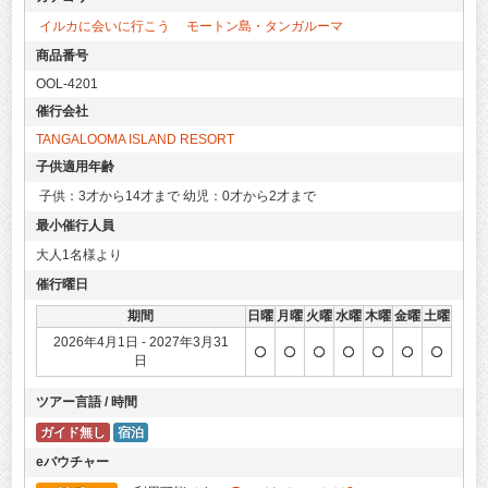
イルカに会いに行こう
モートン島・タンガルーマ
商品番号
OOL-4201
催行会社
TANGALOOMA ISLAND RESORT
子供適用年齢
子供：3才から14才まで 幼児：0才から2才まで
最小催行人員
大人1名様より
催行曜日
期間
日曜
月曜
火曜
水曜
木曜
金曜
土曜
2026年4月1日 - 2027年3月31
日
ツアー言語 / 時間
ガイド無し
宿泊
eバウチャー