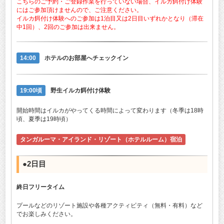
こちらのご予約・ご登録作業を行っていない場合、イルカ餌付け体験
にはご参加頂けませんので、ご注意ください。
イルカ餌付け体験へのご参加は1泊目又は2日目いずれかとなり（滞在
中1回）、2回のご参加は出来ません。
14:00
ホテルのお部屋へチェックイン
19:00頃
野生イルカ餌付け体験
開始時間はイルカがやってくる時間によって変わります（冬季は18時
頃、夏季は19時頃）
タンガルーマ・アイランド・リゾート（ホテルルーム）宿泊
●2日目
終日フリータイム
プールなどのリゾート施設や各種アクティビティ（無料・有料）など
でお楽しみください。