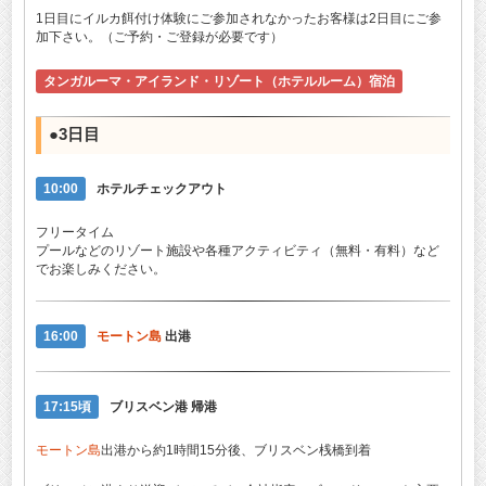
1日目にイルカ餌付け体験にご参加されなかったお客様は2日目にご参
加下さい。（ご予約・ご登録が必要です）
タンガルーマ・アイランド・リゾート（ホテルルーム）宿泊
●3日目
10:00
ホテルチェックアウト
フリータイム
プールなどのリゾート施設や各種アクティビティ（無料・有料）など
でお楽しみください。
16:00
モートン島
出港
17:15頃
ブリスベン港 帰港
モートン島
出港から約1時間15分後、ブリスベン桟橋到着