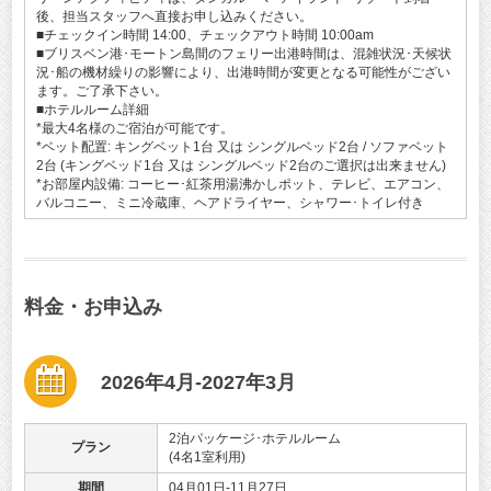
後、担当スタッフへ直接お申し込みください。
■チェックイン時間 14:00、チェックアウト時間 10:00am
■ブリスベン港･モートン島間のフェリー出港時間は、混雑状況･天候状
況･船の機材繰りの影響により、出港時間が変更となる可能性がござい
ます。ご了承下さい。
■ホテルルーム詳細
*最大4名様のご宿泊が可能です。
*ベット配置: キングベット1台 又は シングルベッド2台 / ソファベット
2台 (キングベッド1台 又は シングルベッド2台のご選択は出来ません)
*お部屋内設備: コーヒー･紅茶用湯沸かしポット、テレビ、エアコン、
バルコニー、ミニ冷蔵庫、ヘアドライヤー、シャワー･トイレ付き
料金・お申込み
2026年4月-2027年3月
2泊パッケージ･ホテルルーム
プラン
(4名1室利用)
期間
04月01日-11月27日