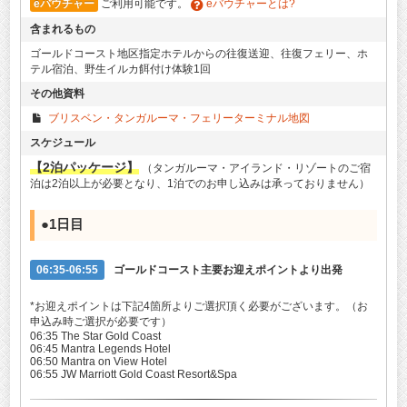
eバウチャー
ご利用可能です。
eバウチャーとは?
含まれるもの
ゴールドコースト地区指定ホテルからの往復送迎、往復フェリー、ホ
テル宿泊、野生イルカ餌付け体験1回
その他資料
ブリスベン・タンガルーマ・フェリーターミナル地図
スケジュール
【2泊パッケージ】
（タンガルーマ・アイランド・リゾートのご宿
泊は2泊以上が必要となり、1泊でのお申し込みは承っておりません）
●1日目
06:35-06:55
ゴールドコースト主要お迎えポイントより出発
*お迎えポイントは下記4箇所よりご選択頂く必要がございます。（お
申込み時ご選択が必要です）
06:35 The Star Gold Coast
06:45 Mantra Legends Hotel
06:50 Mantra on View Hotel
06:55 JW Marriott Gold Coast Resort&Spa