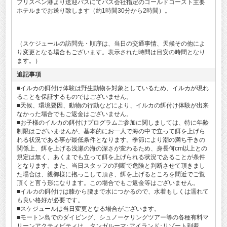
ブリスベン港より送迎バスにてバス会社指定のゴールドコースト主要
ホテルまでお送り致します（約1時間30分から2時間）。
（スケジュールの訪問先・順序は、当日の交通事情、天候その他によ
り変更となる場合もございます。表示された時間は目安の時間となり
ます。）
追記事項
■イルカの餌付け体験は野生動物を対象としているため、イルカが現れ
ることを保証するものではございません。
■天候、環境要因、動物の行動などにより、イルカの餌付け体験が出来
なかった場合でもご返金はございません。
■お子様のイルカの餌付けプログラムご参加に関しましては、特に年齢
制限はございませんが、基本的にお一人で海の中で立って餌を上げら
れる状況である事が最低条件となります。季節により潮の満ち干きの
関係上、餌を上げる浅瀬の海の深さが変わるため、身長何cm以上との
規定は無く、あくまでも立って餌を上げられる状況であることが条件
となります。また、当日スタッフの判断で危険と判断させて頂きまし
た場合は、親御様に抱っこして頂き、餌を上げるところを間近でご覧
頂くと言う形になります。この場合でもご返金等はございません。
■イルカの餌付けは膝から腰まで水につかるので、水着もしくは濡れて
も良い格好が必要です。
■スケジュールは当日変更となる場合がございます。
■モートン島でのダイビング、シュノーケリングツアー等の各種有料マ
リーンアクティビティは、タンガルーマ･アイランド･リゾート到着