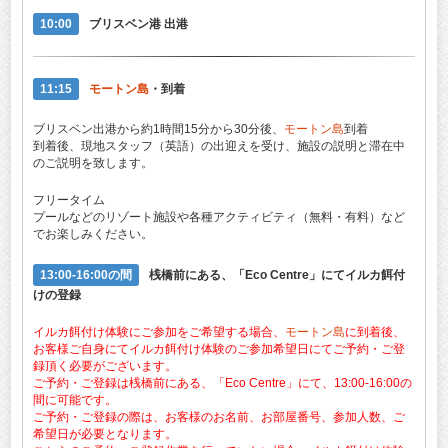
10:00
ブリスベン港 出港
11:15
モートン島
・到着
ブリスベン出港から約1時間15分から30分後、
モートン島
到着
到着後、現地スタッフ（英語）の出迎えを受け、施設の説明と滞在中
のご説明を致します。
フリータイム
プールなどのリゾート施設や各種アクティビティ（無料・有料）など
でお楽しみください。
13:00-16:00の間
桟橋前にある、「Eco Centre」にてイルカ餌付
けの登録
イルカ餌付け体験にご参加をご希望する場合、
モートン島
に到着後、
お客様ご自身にてイルカ餌付け体験のご参加希望日にてご予約・ご登
録頂く必要がございます。
ご予約・ご登録は桟橋前にある、「Eco Centre」にて、13:00-16:00の
間に可能です。
ご予約・ご登録の際は、お客様のお名前、お部屋番号、参加人数、ご
希望日が必要となります。