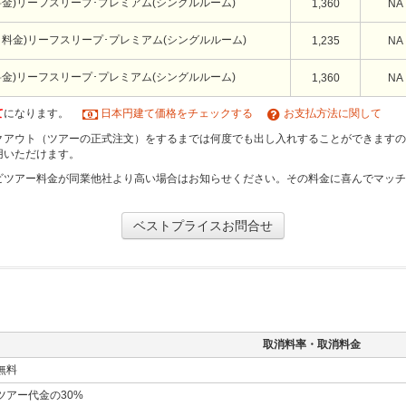
料金)リーフスリープ･プレミアム(シングルルーム)
1,360
NA
ク料金)リーフスリープ･プレミアム(シングルルーム)
1,235
NA
料金)リーフスリープ･プレミアム(シングルルーム)
1,360
NA
て
になります。
日本円建て価格をチェックする
お支払方法に関して
クアウト（ツアーの正式注文）をするまでは何度でも出し入れすることができますの
用いただけます。
ビツアー料金が同業他社より高い場合はお知らせください。その料金に喜んでマッ
ベストプライスお問合せ
取消料率・取消料金
無料
ツアー代金の30%