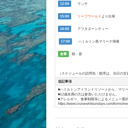
12:00
ランチ
15:00
リーフワールド
より出発
16:00
アフタヌーンティー
17:00
ハミルトン島マリーナ帰着
食事
朝・昼
（スケジュールの訪問先・順序は、当日の交
追記事項
■ハミルトンアイランドリゾートから、マリー
■12歳未満の方は参加いただけません。
■アレルギー、食事制限等によるメニュー選
https://www.cruisewhitsundays.com/forms/ree