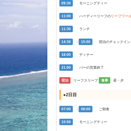
09:30
モーニングティー
11:00
ハーディーリーフの
リーフワー
11:30
ランチ
14:30
-
15:00
宿泊のチェックイン
18:00
ディナー
21:00
バーの営業終了
宿泊
リーフスリープ
食事
昼・夕
●2日目
07:00
-
08:00
ご朝食
10:00
モーニングティー