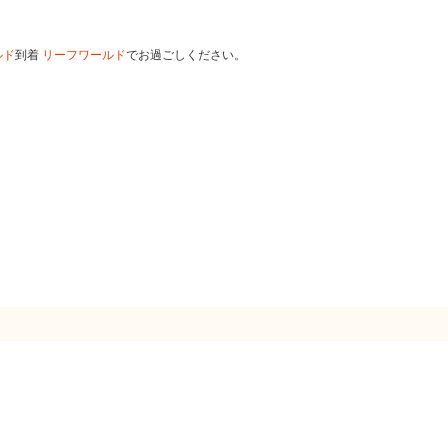
ルド
到着
リーフワールド
でお過ごしください。