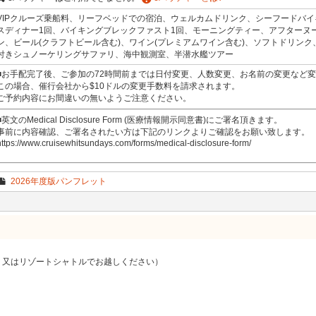
VIPクルーズ乗船料、リーフベッドでの宿泊、ウェルカムドリンク、シーフードバイ
スディナー1回、バイキングブレックファスト1回、モーニングティー、アフターヌ
ン、ビール(クラフトビール含む)、ワイン(プレミアムワイン含む)、ソフトドリン
付きシュノーケリングサファリ、海中観測室、半潜水艦ツアー
■お手配完了後、ご参加の72時間前までは日付変更、人数変更、お名前の変更など
この場合、催行会社から$10ドルの変更手数料を請求されます。
ご予約内容にお間違いの無いようご注意ください。
■英文のMedical Disclosure Form (医療情報開示同意書)にご署名頂きます。
事前に内容確認、ご署名されたい方は下記のリンクよりご確認をお願い致します。
https://www.cruisewhitsundays.com/forms/medical-disclosure-form/
2026年度版パンフレット
又はリゾートシャトルでお越しください）