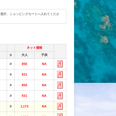
て選択、ショッピングカートへ入れてくださ
ネット価格
大人
子供
850
NA
931
NA
850
NA
931
NA
1,173
NA