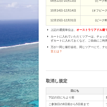
09月22日-10月13日
(ピーク
10月14日-12月14日
(オフピー
12月15日-12月31日
(ピーク
上記の通貨単位は、
オーストラリアドル建
カートに入れていただくツアーは、チェッ
ずカートに入れておくなど、ご自由にご利
万が一同じ催行会社、同じツアーにて、ナ
言とは？
取消し規定
日にち
下記の日にちより前
ご参加日の8日前から5日前まで