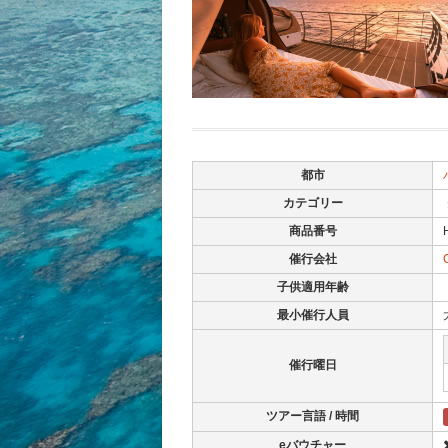
都市
カテゴリー
商品番号
催行会社
子供適用年齢
最小催行人員
催行曜日
ツアー言語 / 時間
eバウチャー