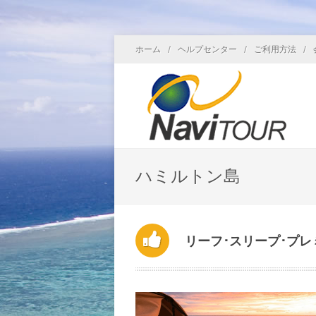
/
/
/
ホーム
ヘルプセンター
ご利用方法
ハミルトン島
リーフ･スリープ･プレ