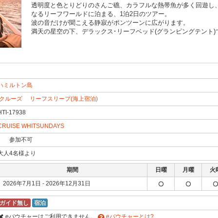
透明度と色とりどりのさんご礁、カラフルな熱帯魚が多く回遊し
なるリーフワールドに泊まる、1泊2日のツアー。
波の音だけが聞こえる静寂がポンツーンに広がります。
満天の星空の下、デラックス･リーフベッド(グランピングテント)
ハミルトン島
クルーズ
リーフスリープ(海上宿泊)
HTI-17938
CRUISE WHITSUNDAYS
参加不可
大人4名様より
期間
日曜
月曜
火
2026年7月1日 - 2026年12月31日
ガイド無し
宿泊
eバウチャーはご利用できません。
eバウチャーとは?