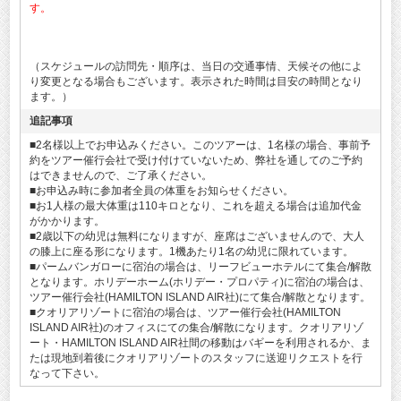
す。
（スケジュールの訪問先・順序は、当日の交通事情、天候その他によ
り変更となる場合もございます。表示された時間は目安の時間となり
ます。）
追記事項
■2名様以上でお申込みください。このツアーは、1名様の場合、事前予
約をツアー催行会社で受け付けていないため、弊社を通してのご予約
はできませんので、ご了承ください。
■お申込み時に参加者全員の体重をお知らせください。
■お1人様の最大体重は110キロとなり、これを超える場合は追加代金
がかかります。
■2歳以下の幼児は無料になりますが、座席はございませんので、大人
の膝上に座る形になります。1機あたり1名の幼児に限れています。
■パームバンガローに宿泊の場合は、リーフビューホテルにて集合/解散
となります。ホリデーホーム(ホリデー・プロパティ)に宿泊の場合は、
ツアー催行会社(HAMILTON ISLAND AIR社)にて集合/解散となります。
■クオリアリゾートに宿泊の場合は、ツアー催行会社(HAMILTON
ISLAND AIR社)のオフィスにての集合/解散になります。クオリアリゾ
ート・HAMILTON ISLAND AIR社間の移動はバギーを利用されるか、ま
たは現地到着後にクオリアリゾートのスタッフに送迎リクエストを行
なって下さい。