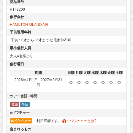
商品番号
HTI-3200
催行会社
HAMILTON ISLAND AIR
子供適用年齢
子供：0才から13才まで 幼児参加不可
最小催行人員
大人4名様より
催行曜日
期間
日曜
月曜
火曜
水曜
木曜
金曜
土曜
2026年4月1日 - 2027年3月31
日
ツアー言語 / 時間
英語
半日
eバウチャー
eバウチャー
ご利用可能です。
eバウチャーとは?
含まれるもの