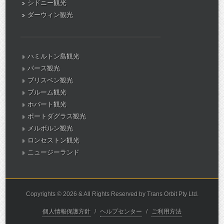
シドニー観光
ダーウィン観光
ハミルトン島観光
パース観光
ブリスベン観光
ブルーム観光
ホバート観光
ポートダグラス観光
メルボルン観光
ロンセストン観光
ニュージーランド
Copyrights © 2026 & All Rights Reserved by Trans Orbit Pty Ltd.
個人情報保護方針
/
ヘルプセンター
/
ご利用方法