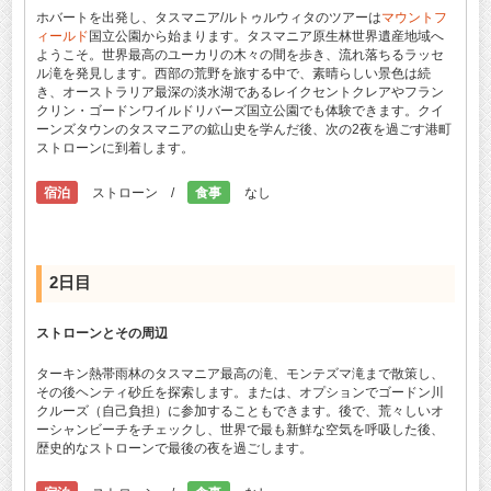
ホバートを出発し、タスマニア/ルトゥルウィタのツアーは
マウントフ
ィールド
国立公園から始まります。タスマニア原生林世界遺産地域へ
ようこそ。世界最高のユーカリの木々の間を歩き、流れ落ちるラッセ
ル滝を発見します。西部の荒野を旅する中で、素晴らしい景色は続
き、オーストラリア最深の淡水湖であるレイクセントクレアやフラン
クリン・ゴードンワイルドリバーズ国立公園でも体験できます。クイ
ーンズタウンのタスマニアの鉱山史を学んだ後、次の2夜を過ごす港町
ストローンに到着します。
宿泊
ストローン /
食事
なし
2日目
ストローンとその周辺
ターキン熱帯雨林のタスマニア最高の滝、モンテズマ滝まで散策し、
その後ヘンティ砂丘を探索します。または、オプションでゴードン川
クルーズ（自己負担）に参加することもできます。後で、荒々しいオ
ーシャンビーチをチェックし、世界で最も新鮮な空気を呼吸した後、
歴史的なストローンで最後の夜を過ごします。