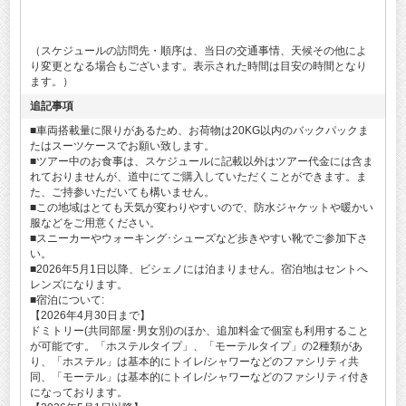
（スケジュールの訪問先・順序は、当日の交通事情、天候その他によ
り変更となる場合もございます。表示された時間は目安の時間となり
ます。）
追記事項
■車両搭載量に限りがあるため、お荷物は20KG以内のバックパックま
たはスーツケースでお願い致します。
■ツアー中のお食事は、スケジュールに記載以外はツアー代金には含ま
れておりませんが、道中にてご購入していただくことができます。ま
た、ご持参いただいても構いません。
■この地域はとても天気が変わりやすいので、防水ジャケットや暖かい
服などをご用意ください。
■スニーカーやウォーキング･シューズなど歩きやすい靴でご参加下さ
い。
■2026年5月1日以降、ビシェノには泊まりません。宿泊地はセントへ
レンズになります。
■宿泊について:
【2026年4月30日まで】
ドミトリー(共同部屋･男女別)のほか、追加料金で個室も利用すること
が可能です。「ホステルタイプ」、「モーテルタイプ」の2種類があ
り、「ホステル」は基本的にトイレ/シャワーなどのファシリティ共
同、「モーテル」は基本的にトイレ/シャワーなどのファシリティ付き
になっております。