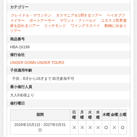
カテゴリー
クレイドル・マウンテン
タスマニアを1周するツアー
ベイオブフ
ァイヤー
ポートアーサー
マウント・フィールド
ユネスコ世界遺
産を訪れるツアー
リッチモンド
ワイングラスベイ
動物に出会う
ツアー
商品番号
HBA-16199
催行会社
UNDER DOWN UNDER TOURS
子供適用年齢
子供：8才から16才まで 幼児参加不可
最小催行人員
大人6名様より
催行曜日
日
月
火
水
期間
木曜
金曜
土曜
曜
曜
曜
曜
2026年10月1日 - 2027年3月31
日