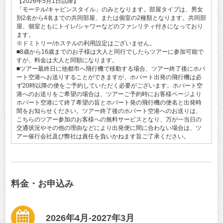
【2026年5月1日以降】
「モーテル/キャビンスタイル」のみとなります。部屋タイプは、男女
別2名から4名までの共同部屋、または個室の2種類となります。共同部
屋、個室ともにトイレ/シャワーなどのファシリティ付きになっており
ます。
※ドミトリー/ホステルの利用設定はございません。
■8歳から16歳までのお子様は大人と同行でしたらツアーに参加可能で
すが、料金は大人と同額になります。
■ツアー最終日に他都市へ飛行機で移動する場合、ツアー終了後にホバ
ート空港へお送りすることができますが、ホバート出発の飛行機は必
ず20時以降の便をご予約していただく必要がございます。ホバート空
港へのお送りをご希望の場合は、ツアーご予約時にお客様ページより
ホバート空港にて終了希望の旨とホバート発の飛行機の便名と出発時
間をお知らせください。ツアー終了後のホバート空港へのお送りは、
こちらのツアー参加のお客様への無料サービスとなり、万が一当日の
交通状況やその他の理由などにより出発便に間に合わない場合は、ツ
アー催行会社及び弊社は責任を負いかねます旨ご了承ください。
料金・お申込み
2026年4月-2027年3月