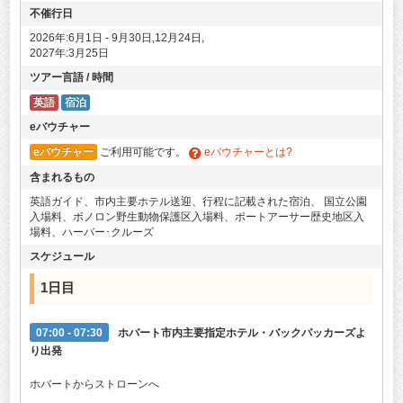
不催行日
2026年:6月1日 - 9月30日,12月24日,
2027年:3月25日
ツアー言語 / 時間
英語
宿泊
eバウチャー
eバウチャー
ご利用可能です。
eバウチャーとは?
含まれるもの
英語ガイド、市内主要ホテル送迎、行程に記載された宿泊、 国立公園
入場料、ボノロン野生動物保護区入場料、ポートアーサー歴史地区入
場料、ハーバー･クルーズ
スケジュール
1日目
07:00 - 07:30
ホバート市内主要指定ホテル・バックパッカーズよ
り出発
ホバートからストローンへ