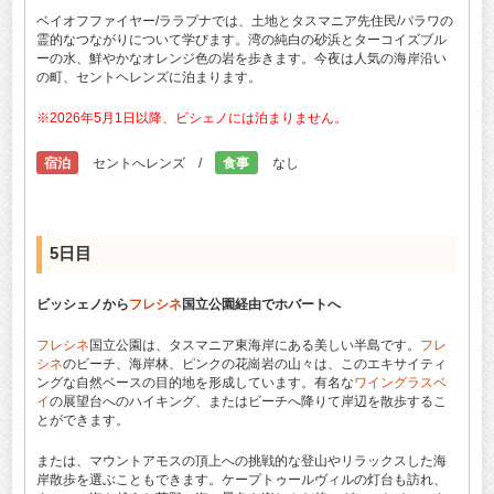
ベイオフファイヤー/ララプナでは、土地とタスマニア先住民/パラワの
霊的なつながりについて学びます。湾の純白の砂浜とターコイズブル
ーの水、鮮やかなオレンジ色の岩を歩きます。今夜は人気の海岸沿い
の町、セントヘレンズに泊まります。
※2026年5月1日以降、ビシェノには泊まりません。
宿泊
セントへレンズ /
食事
なし
5日目
ビッシェノから
フレシネ
国立公園経由でホバートへ
フレシネ
国立公園は、タスマニア東海岸にある美しい半島です。
フレ
シネ
のビーチ、海岸林、ピンクの花崗岩の山々は、このエキサイティ
ングな自然ベースの目的地を形成しています。有名な
ワイングラスベ
イ
の展望台へのハイキング、またはビーチへ降りて岸辺を散歩するこ
とができます。
または、マウントアモスの頂上への挑戦的な登山やリラックスした海
岸散歩を選ぶこともできます。ケープトゥールヴィルの灯台も訪れ、