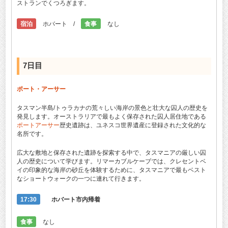
ストランでくつろぎます。
宿泊
ホバート /
食事
なし
7日目
ポート・アーサー
タスマン半島/トゥラカナの荒々しい海岸の景色と壮大な囚人の歴史を
発見します。オーストラリアで最もよく保存された囚人居住地である
ポートアーサー
歴史遺跡は、ユネスコ世界遺産に登録された文化的な
名所です。
広大な敷地と保存された遺跡を探索する中で、タスマニアの厳しい囚
人の歴史について学びます。リマーカブルケーブでは、クレセントベ
イの印象的な海岸の砂丘を体験するために、タスマニアで最もベスト
なショートウォークの一つに連れて行きます。
17:30
ホバート市内帰着
食事
なし