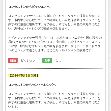
ロンセストンからビッシェノへ
ロンセストンでサウスエスク川に沿ったキャタラクト渓谷を探索しま
す。市内中心から数分で、この素晴らしい自然保護区はウォラビーを
探すのに最適な場所です。そのあと、すばらしい景色の東海岸に向か
い、漁村セントヘレンズで昼食を楽しみます。
ベイオフファイヤー/ララプナでは、土地とタスマニア先住民/パラワの
霊的なつながりについて学びます。湾の純白の砂浜とターコイズブル
ーの水、鮮やかなオレンジ色の岩を歩きます。夜はビーチサイドタウ
ンのビシェノで過ごします。ここはリトルペンギンの故郷です。
宿泊
ビッシェノ /
食事
なし
【2026年5月1日以降】
ロンセストンからセントへレンズへ
ロンセストンでサウスエスク川に沿ったキャタラクト渓谷を探索しま
す。市内中心から数分で、この素晴らしい自然保護区はウォラビーを
探すのに最適な場所です。そのあと、すばらしい景色の東海岸に向か
います。