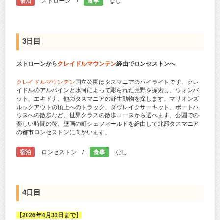
宿泊
ストローン /
食事
なし
3日目
ストローンから
クレイドルマウンテン
経由でロンセストンへ
クレイドルマウンテン
国立公園はタスマニアのハイライトです。クレ
イドルのアルパインと氷河によって彫られた荒野を探索し、ウォンバ
ット、エキドナ、他のタスマニアの野生動物を探します。マリオンズ
ルックアウトの頂上へのトラック、ダヴレイクサーキット、ボートハ
ウスへの散歩など、世界クラスの散歩コースから選べます。公園での
楽しい時間の後、壁画の町シェフィールドを経由して北部タスマニア
の都市ロンセストンに向かいます。
宿泊
ロンセストン /
食事
なし
4日目
【2026年4月30日まで】