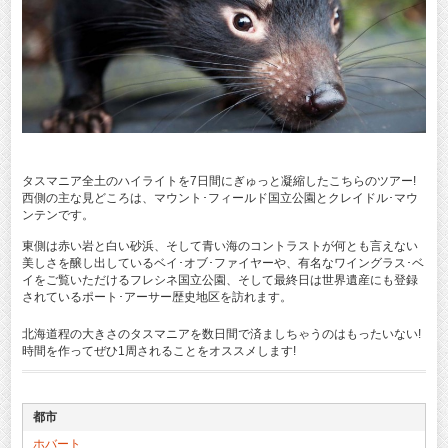
タスマニア全土のハイライトを7日間にぎゅっと凝縮したこちらのツアー!
西側の主な見どころは、マウント･フィールド国立公園とクレイドル･マウ
ンテンです。
東側は赤い岩と白い砂浜、そして青い海のコントラストが何とも言えない
美しさを醸し出しているベイ･オブ･ファイヤーや、有名なワイングラス･ベ
イをご覧いただけるフレシネ国立公園、そして最終日は世界遺産にも登録
されているポート･アーサー歴史地区を訪れます。
北海道程の大きさのタスマニアを数日間で済ましちゃうのはもったいない!
時間を作ってぜひ1周されることをオススメします!
都市
ホバート
TSS7