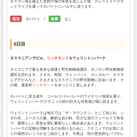
タスマン海を越えた荒野の海の景色を楽しんだ後、グレートイースタ
ンドライブを通ってホバート/ニパルナに戻ります。
宿泊
ホバート /
食事
なし
6日目
タスマニアンデビル、
リッチモンド
＆ウェリントンパーク
タスマニアで最も有名な保護と野生動物保護区、ボノロン野生動物保
護区を訪れます。クオル、鳥類、ウォンバット、カンガルー、タスマ
ニアデビルなど、さまざまなタスマニアの野生動物に出会います。そ
の後、遺産村
リッチモンド
をゆっくりと楽しみます。
ホバートに戻る途中、コールリバーバレーのワイナリー地域を通り、
ウェリントンパーク/クナニィの街の巨大な自然遊び場に続きます。
ウェリントンパークは地元では「ザ・マウンテン」として知られ、シ
ダの谷、ユーカリの森、劇的な岩の柱、巨大な岩のフィールドで有名
で、素晴らしい景色を望む素晴らしい散歩道があります。ウェリント
ンパークの宝物を理解するのを助けるために、クナニィでのお気に入
りの場所のいくつかをご紹介します。今夜は、街の歴史的なパブやレ