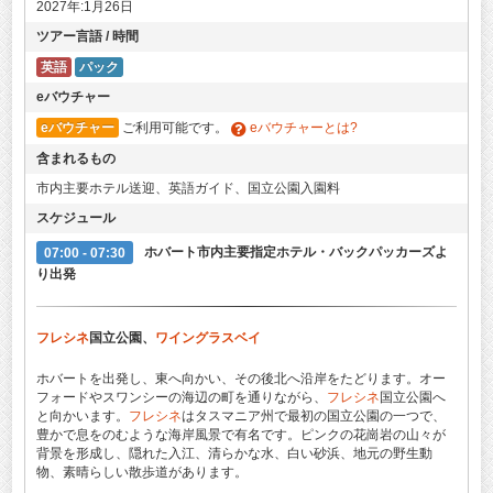
2027年:1月26日
ツアー言語 / 時間
英語
パック
eバウチャー
eバウチャー
ご利用可能です。
eバウチャーとは?
含まれるもの
市内主要ホテル送迎、英語ガイド、国立公園入園料
スケジュール
07:00 - 07:30
ホバート市内主要指定ホテル・バックパッカーズよ
り出発
フレシネ
国立公園、
ワイングラスベイ
ホバートを出発し、東へ向かい、その後北へ沿岸をたどります。オー
フォードやスワンシーの海辺の町を通りながら、
フレシネ
国立公園へ
と向かいます。
フレシネ
はタスマニア州で最初の国立公園の一つで、
豊かで息をのむような海岸風景で有名です。ピンクの花崗岩の山々が
背景を形成し、隠れた入江、清らかな水、白い砂浜、地元の野生動
物、素晴らしい散歩道があります。