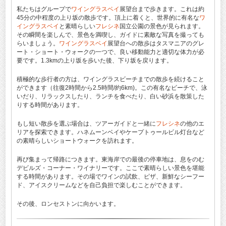
私たちはグループで
ワイングラスベイ
展望台まで歩きます。これは約
45分の中程度の上り坂の散歩です。頂上に着くと、世界的に有名な
ワ
イングラスベイ
と素晴らしい
フレシネ
国立公園の景色が見られます。
その瞬間を楽しんで、景色を満喫し、ガイドに素敵な写真を撮っても
らいましょう。
ワイングラスベイ
展望台への散歩はタスマニアのグレ
ート・ショート・ウォークの一つで、良い移動能力と適切な体力が必
要です。1.3kmの上り坂を歩いた後、下り坂を戻ります。
積極的な歩行者の方は、ワイングラスビーチまでの散歩を続けること
ができます（往復2時間から2.5時間/約6km)。この有名なビーチで、泳
いだり、リラックスしたり、ランチを食べたり、白い砂浜を散策した
りする時間があります。
もし短い散歩を選ぶ場合は、ツアーガイドと一緒に
フレシネ
の他のエ
リアを探索できます。ハネムーンベイやケープトゥールビル灯台など
の素晴らしいショートウォークを訪れます。
再び集まって帰路につきます。東海岸での最後の停車地は、息をのむ
デビルズ・コーナー・ワイナリーです。ここで素晴らしい景色を堪能
する時間があります。その場でワインの試飲、ピザ、新鮮なシーフー
ド、アイスクリームなどを自己負担で楽しむことができます。
その後、ロンセストンに向かいます。