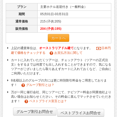
プラン
主要ホテル送迎付き（一般料金）
期間
05月01日-03月31日
通常価格
215 (子供:205)
販売価格
204 (子供:195)
カートへ
上記の通貨単位は、
オーストラリアドル建て
になります。
日本円
建て価格をチェックする
お支払方法に関して
カートに入れていただくツアーは、チェックアウト（ツアーの正式注
文）をするまでは何度でも出し入れすることができますので、気になる
ツアーがございましたら取りあえずカートに入れておくなど、ご自由に
ご利用いただけます。
8名様以上のグループの方には更に特別割引料金をご用意しておりま
す！
グループ割引とは？
万が一同じ催行会社、同じツアーにて、ナビツアー料金が同業他社より
高い場合はお知らせください。その料金に喜んでマッチさせていただき
ます！
ベストプライス宣言とは？
グループ割引お問合せ
ベストプライスお問合せ