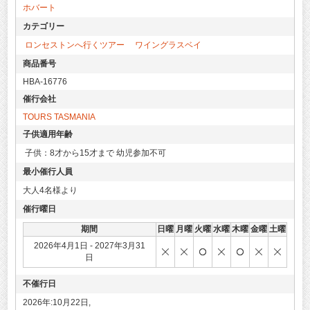
ホバート
カテゴリー
ロンセストンへ行くツアー
ワイングラスベイ
商品番号
HBA-16776
催行会社
TOURS TASMANIA
子供適用年齢
子供：8才から15才まで 幼児参加不可
最小催行人員
大人4名様より
催行曜日
期間
日曜
月曜
火曜
水曜
木曜
金曜
土曜
2026年4月1日 - 2027年3月31
日
不催行日
2026年:10月22日,