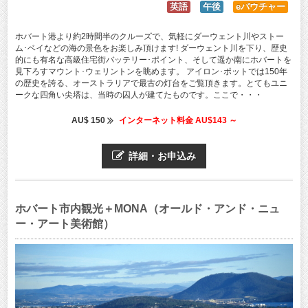
英語
午後
eバウチャー
ホバート港より約2時間半のクルーズで、気軽にダーウェント川やストー
ム･ベイなどの海の景色をお楽しみ頂けます! ダーウェント川を下り、歴史
的にも有名な高級住宅街バッテリー･ポイント、そして遥か南にホバートを
見下ろすマウント･ウェリントンを眺めます。 アイロン･ポットでは150年
の歴史を誇る、オーストラリアで最古の灯台をご覧頂きます。とてもユニ
ークな四角い尖塔は、当時の囚人が建てたものです。ここで・・・
AU$ 150
インターネット料金 AU$143 ～
詳細・お申込み
ホバート市内観光＋MONA（オールド・アンド・ニュ
ー・アート美術館）