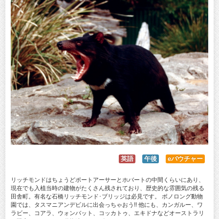
英語
午後
eバウチャー
リッチモンドはちょうどポートアーサーとホバートの中間くらいにあり、
現在でも入植当時の建物がたくさん残されており、歴史的な雰囲気の残る
田舎町。有名な石橋リッチモンド･ブリッジは必見です。 ボノロング動物
園では、タスマニアンデビルに出会っちゃおう!! 他にも、カンガルー、ワ
ラビー、コアラ、ウォンバット、コッカトゥ、エキドナなどオーストラリ