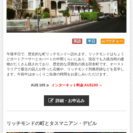
英語
半日
eバウチャー
午後半日で、歴史的な町リッチモンドへ訪れます。リッチモンドはちょう
どポートアーサーとホバートの中間くらいにあり、現在でも入植当時の建
物がたくさん残されており、歴史的な雰囲気の残る田舎町です。オースト
ラリアで最古の囚人が作った石橋や、リッチモンド刑務所跡などを見学し
ます。午前中はゆっくりご自身の時間をお楽しみいただけます。
AU$ 105
インターネット料金 AU$100 ～
詳細・お申込み
リッチモンドの町とタスマニアン・デビル