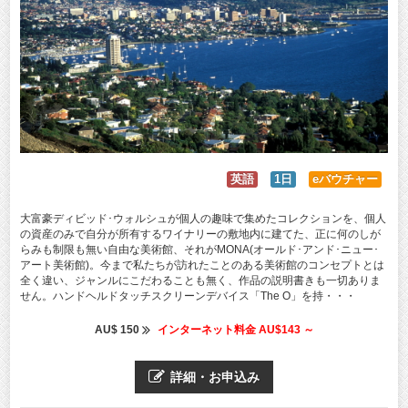
英語
1日
eバウチャー
大富豪ディビッド･ウォルシュが個人の趣味で集めたコレクションを、個人
の資産のみで自分が所有するワイナリーの敷地内に建てた、正に何のしが
らみも制限も無い自由な美術館、それがMONA(オールド･アンド･ニュー･
アート美術館)。今まで私たちが訪れたことのある美術館のコンセプトとは
全く違い、ジャンルにこだわることも無く、作品の説明書きも一切ありま
せん。ハンドヘルドタッチスクリーンデバイス「The O」を持・・・
AU$ 150
インターネット料金 AU$143 ～
詳細・お申込み