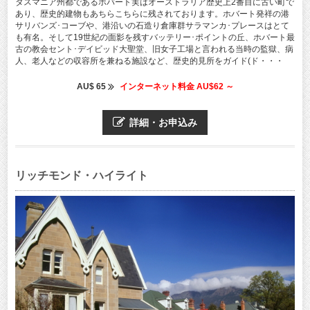
タスマニア州都であるホバート実はオーストラリア歴史上2番目に古い町で
あり、歴史的建物もあちらこちらに残されております。ホバート発祥の港
サリバンズ･コーブや、港沿いの石造り倉庫群サラマンカ･プレースはとて
も有名。そして19世紀の面影を残すバッテリー･ポイントの丘、ホバート最
古の教会セント･デイビッド大聖堂、旧女子工場と言われる当時の監獄、病
人、老人などの収容所を兼ねる施設など、歴史的見所をガイド(ド・・・
AU$ 65
インターネット料金 AU$62 ～
詳細・お申込み
リッチモンド・ハイライト