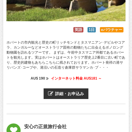
英語
1日
eバウチャー
ホバートの市内観光と歴史の町リッチモンドとタスマニアン･デビルやコア
ラ、カンガルーなどオーストラリア固有の動物たちに出会えるボノロング
動物園を訪れるツアーです。 まずは、午前中タスマニア州都であるホバー
トを観光します。実はホバートはオーストラリア歴史上2番目に古い町であ
り、歴史的建物もあちらこちらに残されております。ホバート発祥の港サ
リバンズ･コーブや、港沿いの石造り倉庫群サラマンカ･プ・・・
AU$ 190
インターネット料金 AU$181 ～
詳細・お申込み
安心の正規旅行会社