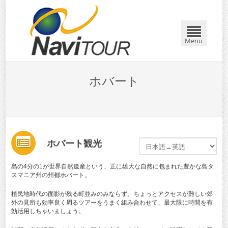
Menu
ホバート
ホバート観光
島の4分の1が世界自然遺産という、正に雄大な自然に包まれた豊かな島タ
スマニア州の州都ホバート。
植民地時代の面影が残る町並みのみならず、ちょっとアクセスが難しい郊
外の見所も効率良く周るツアーをうまく組み合わせて、最大限に時間を有
効活用しちゃいましょう。