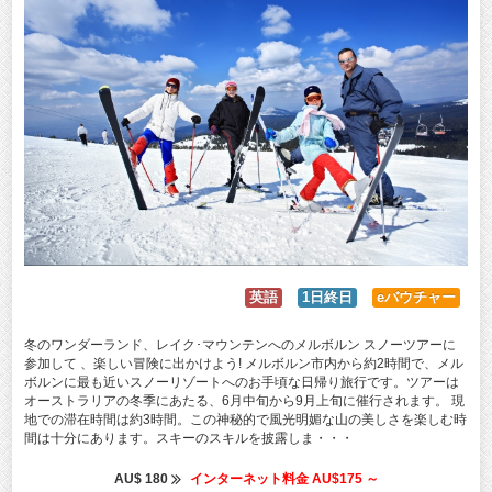
英語
1日終日
eバウチャー
冬のワンダーランド、レイク･マウンテンへのメルボルン スノーツアーに
参加して 、楽しい冒険に出かけよう! メルボルン市内から約2時間で、メル
ボルンに最も近いスノーリゾートへのお手頃な日帰り旅行です。ツアーは
オーストラリアの冬季にあたる、6月中旬から9月上旬に催行されます。 現
地での滞在時間は約3時間。この神秘的で風光明媚な山の美しさを楽しむ時
間は十分にあります。スキーのスキルを披露しま・・・
AU$ 180
インターネット料金 AU$175 ～