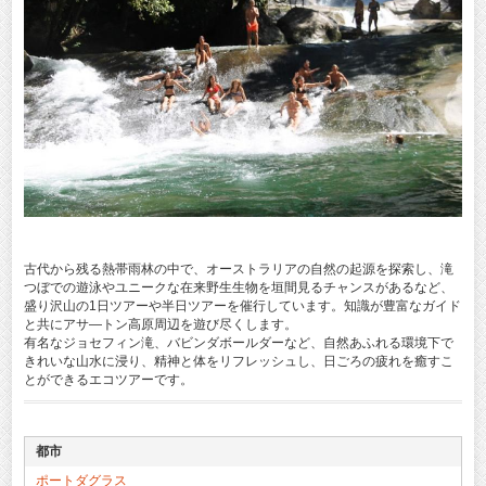
古代から残る熱帯雨林の中で、オーストラリアの自然の起源を探索し、滝
つぼでの遊泳やユニークな在来野生生物を垣間見るチャンスがあるなど、
盛り沢山の1日ツアーや半日ツアーを催行しています。知識が豊富なガイド
と共にアサ―トン高原周辺を遊び尽くします。
有名なジョセフィン滝、バビンダボールダーなど、自然あふれる環境下で
きれいな山水に浸り、精神と体をリフレッシュし、日ごろの疲れを癒すこ
とができるエコツアーです。
都市
ポートダグラス
WW