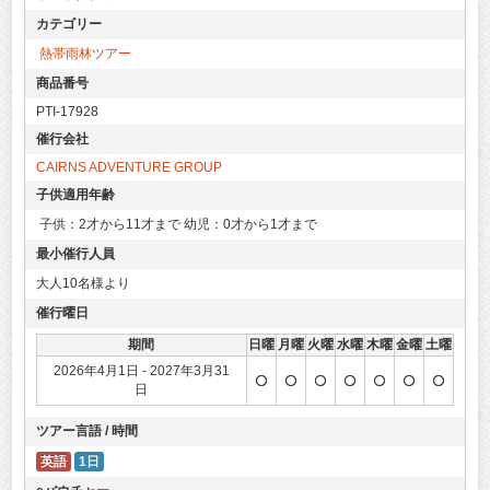
カテゴリー
熱帯雨林ツアー
商品番号
PTI-17928
催行会社
CAIRNS ADVENTURE GROUP
子供適用年齢
子供：2才から11才まで 幼児：0才から1才まで
最小催行人員
大人10名様より
催行曜日
期間
日曜
月曜
火曜
水曜
木曜
金曜
土曜
2026年4月1日 - 2027年3月31
日
ツアー言語 / 時間
英語
1日