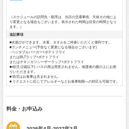
（スケジュールの訪問先・順序は、当日の交通事情、天候その他によ
り変更となる場合もございます。表示された時間は目安の時間となり
ます。）
追記事項
■水遊びができます。水着、タオルをご持参いただくと便利です。
■ランチメニュー(予告なく変更になる場合がございます)
- ベジタブルバーガー+ポテトフライ
またはBLTラップ+ポテトフライ
またはチキンカツシーザーラップ+ポテトフライ
■•幼児 (2歳以下) :バスの席は用意されません。保護者の膝の上にお座
りいただきます。
■ 幼児はお食事は含まれません。
■ リクエストに応じてアレルギーなどお食事制限への対応も可能です。
料金・お申込み
2026年4月-2027年3月