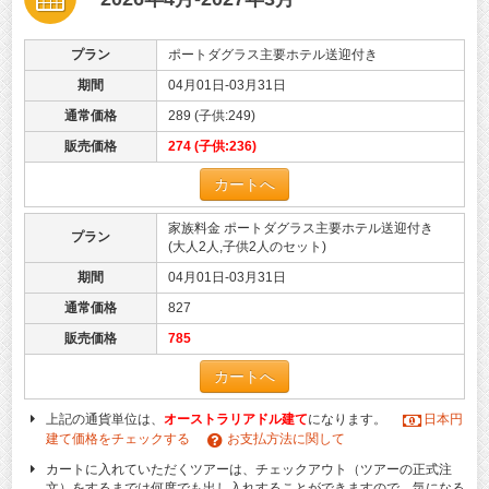
プラン
ポートダグラス主要ホテル送迎付き
期間
04月01日-03月31日
通常価格
289 (子供:249)
販売価格
274 (子供:236)
カートへ
家族料金 ポートダグラス主要ホテル送迎付き
プラン
(大人2人,子供2人のセット)
期間
04月01日-03月31日
通常価格
827
販売価格
785
カートへ
上記の通貨単位は、
オーストラリアドル建て
になります。
日本円
建て価格をチェックする
お支払方法に関して
カートに入れていただくツアーは、チェックアウト（ツアーの正式注
文）をするまでは何度でも出し入れすることができますので、気になる