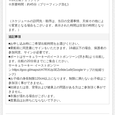
※20分前チェックイン
※所要時間：約45分（ブリーフィング含む)
（スケジュールの訪問先・順序は、当日の交通事情、天候その他によ
り変更となる場合もございます。表示された時間は目安の時間となり
ます。）
追記事項
■お申し込み時にご希望出航時間をお選びください。
■乗船前に同意書にサインをいただきます。18歳以下の場合、保護者の
参加同意、サインが必要です。
■ボートはサーキュラーキーのイーストポンツーン(浮き島)より出航し
ます。出航の20分前までにご集合ください。
サーキュラーキー･イーストポンツー
ン:https://goo.gl/maps/cH7RXUp3EZo9de1a9(Googleマップの短縮リ
ンク)
■お子様の身長制限120cm以上になります。制限に満たないお子様はご
参加頂く事ができません。
■妊婦または首、背骨および健康上の問題がある方はご参加頂く事がで
きません。
■衣服が濡れる場合がございます。
■貴重品はお持ちにならないで下さい。