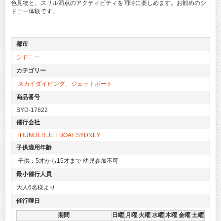
色見物と、スリル満点のアクティビティを同時に楽しめます。お勧めのシ
ドニー体験です。
都市
シドニー
カテゴリー
スカイダイビング、ジェットボート
商品番号
SYD-17622
催行会社
THUNDER JET BOAT SYDNEY
子供適用年齢
子供：5才から15才まで 幼児参加不可
最小催行人員
大人6名様より
催行曜日
期間
日曜
月曜
火曜
水曜
木曜
金曜
土曜