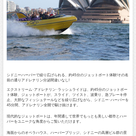
シドニーハーバーで繰り広げられる、約45分のジェットボート体験!その名
前の通りアドレナリン分泌間違いなし!
エクストリーム･アドレナリン･ラッシュライドは、約45分のジョットボー
ト体験、ジェットボートが、スライド、ツイスト、波乗り、急ブレーキ停
止、大胆なフィッシュテールなどを繰り広げながら、シドニー･ハーバーを
45分間、アドレナリン全開で駆け抜けます。
現代的なジェットボートは、年間通して世界でもっとも美しい都市とハー
バーをユニークな角度からご覧いただけます。
海面からのオペラハウス、ハーバーブリッジ、シドニーの高層ビル群の景