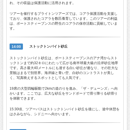
れ、その収益は保護活動に活用されます。
ツアーを催行するブライトンツアーズでは、コアラ保護活動を支援し
ており、保護されたコアラを数匹養育しています。このツアーの利益
は、ポートスティーブンスの野生のコアラの保存活動に貢献していま
す。
14:00
ストックトンバイト砂丘
ストックトンバイト砂丘は、ポートスティーブンスのアナ湾からスト
ックトンまで約32キロにわたって広がる南半球最大級の沿岸砂丘地帯
です。高さ最大40メートルにも達する白い砂丘が連なり、その壮大な
景観はまるで別世界。海岸線と青い空、白砂のコントラストが美し
く、写真映えするスポットとしても人気です。
19席の大型四輪駆動で2kmの道のりを進み、「ザ・デューンズ」へ向
かいます。ここでは、広大な砂丘をサンドボードで滑り降りる砂滑り
を体験できます。
15:30頃、ツアーバスはストックトンバイト砂丘を後にし、途中休憩を
はさみながら、シドニーへ向かいます。