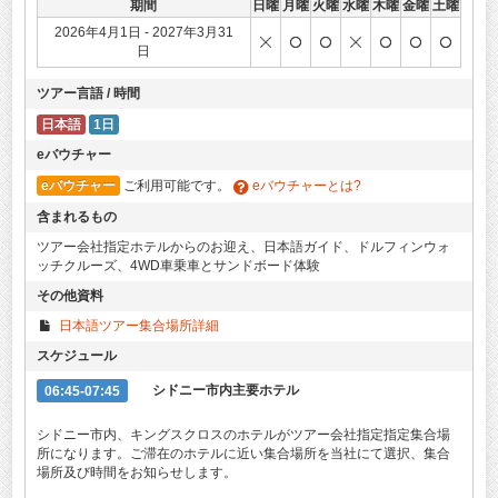
期間
日曜
月曜
火曜
水曜
木曜
金曜
土曜
2026年4月1日 - 2027年3月31
日
ツアー言語 / 時間
日本語
1日
eバウチャー
eバウチャー
ご利用可能です。
eバウチャーとは?
含まれるもの
ツアー会社指定ホテルからのお迎え、日本語ガイド、ドルフィンウォ
ッチクルーズ、4WD車乗車とサンドボード体験
その他資料
日本語ツアー集合場所詳細
スケジュール
06:45-07:45
シドニー市内主要ホテル
シドニー市内、キングスクロスのホテルがツアー会社指定指定集合場
所になります。ご滞在のホテルに近い集合場所を当社にて選択、集合
場所及び時間をお知らせします。