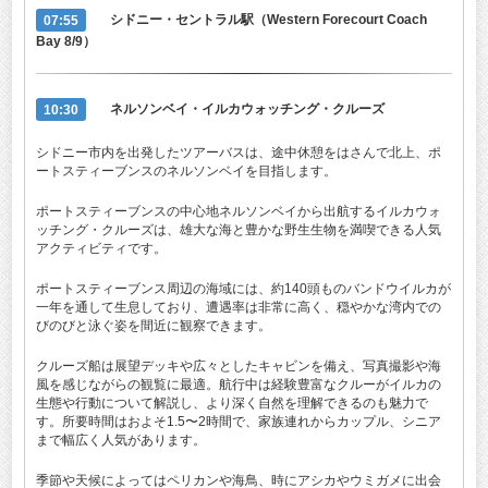
07:55
シドニー・
セントラル駅（
Western Forecourt Coach
Bay 8/9）
10:30
ネルソンベイ・イルカウォッチング・クルーズ
シドニー市内を出発したツアーバスは、途中休憩をはさんで北上、ポ
ートスティーブンスのネルソンベイを目指します。
ポートスティーブンスの中心地ネルソンベイから出航するイルカウォ
ッチング・クルーズは、雄大な海と豊かな野生生物を満喫できる人気
アクティビティです。
ポートスティーブンス周辺の海域には、約140頭ものバンドウイルカが
一年を通して生息しており、遭遇率は非常に高く、穏やかな湾内での
びのびと泳ぐ姿を間近に観察できます。
クルーズ船は展望デッキや広々としたキャビンを備え、写真撮影や海
風を感じながらの観覧に最適。航行中は経験豊富なクルーがイルカの
生態や行動について解説し、より深く自然を理解できるのも魅力で
す。所要時間はおよそ1.5〜2時間で、家族連れからカップル、シニア
まで幅広く人気があります。
季節や天候によってはペリカンや海鳥、時にアシカやウミガメに出会