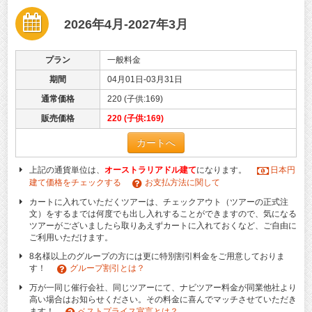
2026年4月-2027年3月
プラン
一般料金
期間
04月01日-03月31日
通常価格
220 (子供:169)
販売価格
220 (子供:169)
カートへ
上記の通貨単位は、
オーストラリアドル建て
になります。
日本円
建て価格をチェックする
お支払方法に関して
カートに入れていただくツアーは、チェックアウト（ツアーの正式注
文）をするまでは何度でも出し入れすることができますので、気になる
ツアーがございましたら取りあえずカートに入れておくなど、ご自由に
ご利用いただけます。
8名様以上のグループの方には更に特別割引料金をご用意しておりま
す！
グループ割引とは？
万が一同じ催行会社、同じツアーにて、ナビツアー料金が同業他社より
高い場合はお知らせください。その料金に喜んでマッチさせていただき
ます！
ベストプライス宣言とは？