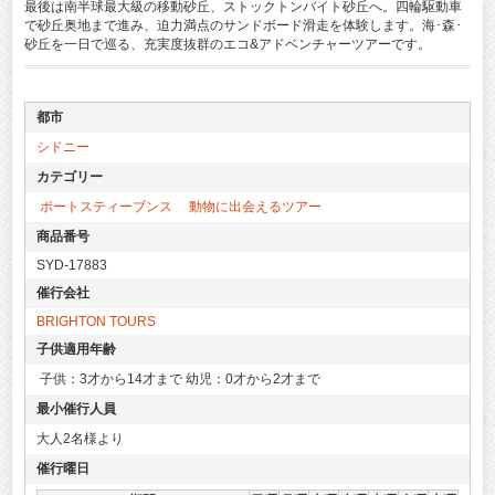
最後は南半球最大級の移動砂丘、ストックトンバイト砂丘へ。四輪駆動車
で砂丘奥地まで進み、迫力満点のサンドボード滑走を体験します。海･森･
砂丘を一日で巡る、充実度抜群のエコ&アドベンチャーツアーです。
都市
シドニー
カテゴリー
ポートスティーブンス
動物に出会えるツアー
商品番号
SYD-17883
催行会社
BRIGHTON TOURS
子供適用年齢
子供：3才から14才まで 幼児：0才から2才まで
最小催行人員
大人2名様より
催行曜日