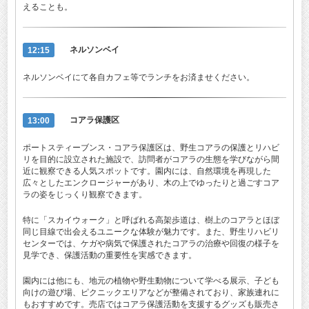
えることも。
12:15
ネルソンベイ
ネルソンベイにて各自カフェ等でランチをお済ませください。
13:00
コアラ保護区
ポートスティーブンス・コアラ保護区は、野生コアラの保護とリハビ
リを目的に設立された施設で、訪問者がコアラの生態を学びながら間
近に観察できる人気スポットです。園内には、自然環境を再現した
広々としたエンクロージャーがあり、木の上でゆったりと過ごすコア
ラの姿をじっくり観察できます。
特に「スカイウォーク」と呼ばれる高架歩道は、樹上のコアラとほぼ
同じ目線で出会えるユニークな体験が魅力です。また、野生リハビリ
センターでは、ケガや病気で保護されたコアラの治療や回復の様子を
見学でき、保護活動の重要性を実感できます。
園内には他にも、地元の植物や野生動物について学べる展示、子ども
向けの遊び場、ピクニックエリアなどが整備されており、家族連れに
もおすすめです。売店ではコアラ保護活動を支援するグッズも販売さ