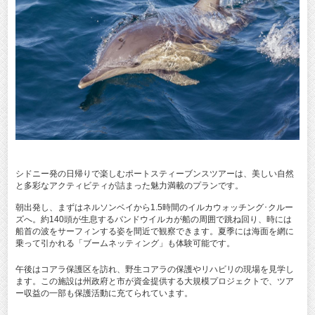
シドニー発の日帰りで楽しむポートスティーブンスツアーは、美しい自然
と多彩なアクティビティが詰まった魅力満載のプランです。
朝出発し、まずはネルソンベイから1.5時間のイルカウォッチング･クルー
ズへ。約140頭が生息するバンドウイルカが船の周囲で跳ね回り、時には
船首の波をサーフィンする姿を間近で観察できます。夏季には海面を網に
乗って引かれる「ブームネッティング」も体験可能です。
午後はコアラ保護区を訪れ、野生コアラの保護やリハビリの現場を見学し
ます。この施設は州政府と市が資金提供する大規模プロジェクトで、ツア
ー収益の一部も保護活動に充てられています。