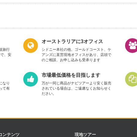
オーストラリアに3オフィス
規旅行
シドニー本社の他、ゴールドコースト、ケ
ので、安
アンズに直営現地オフィスがあり、店頭で
のご相談、お申し込みも受承ります
市場最低価格を目指します
になり
万が一同じ商品がナビツアーより安く販売
って有
されている場合は、ご遠慮なくお知らせく
ださい。
コンテンツ
現地ツアー