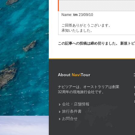
Name:
tm
23/09/10
ご回答ありがとうございます。
承知いたしました。
この記事への投稿は締め切りました。 新規ト
About
Navi
Tour
ナビツアーは、オーストラリアは創業
32周年の現地旅行会社です。
会社・店舗情報
旅行条件書
お問合せ