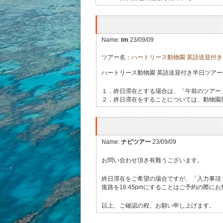
Name:
tm
23/09/09
ツアー名：
ハートリース動物園 英語送迎付
ハートリース動物園 英語送迎付き半日ツア
１．終日滞在とする場合は、「午前のツアー
２．終日滞在をすることについては、動物園到
Name:
ナビツアー
23/09/09
お問い合わせ頂き有難うございます。
終日滞在をご希望の場合ですが、「入力事項１
復路を16:45pmにすることはご予約の際
以上、ご確認の程、お願い申し上げます。