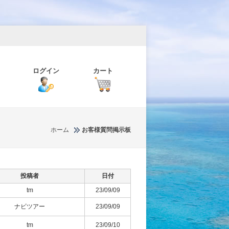
ログイン
カート
ホーム
お客様質問掲示板
投稿者
日付
tm
23/09/09
ナビツアー
23/09/09
tm
23/09/10