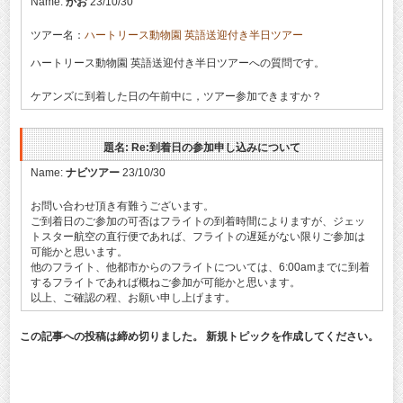
Name:
かお
23/10/30
ツアー名：
ハートリース動物園 英語送迎付き半日ツアー
ハートリース動物園 英語送迎付き半日ツアーへの質問です。
ケアンズに到着した日の午前中に，ツアー参加できますか？
題名: Re:到着日の参加申し込みについて
Name:
ナビツアー
23/10/30
お問い合わせ頂き有難うございます。
ご到着日のご参加の可否はフライトの到着時間によりますが、ジェッ
トスター航空の直行便であれば、フライトの遅延がない限りご参加は
可能かと思います。
他のフライト、他都市からのフライトについては、6:00amまでに到着
するフライトであれば概ねご参加が可能かと思います。
以上、ご確認の程、お願い申し上げます。
この記事への投稿は締め切りました。 新規トピックを作成してください。