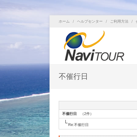
/
/
/
ホーム
ヘルプセンター
ご利用方法
不催行日
不催行日
（2件）
Re:不催行日