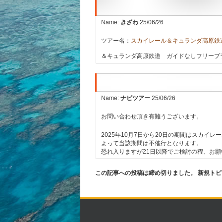
Name:
きざわ
25/06/26
ツアー名：
スカイレール＆キュランダ高原鉄
＆キュランダ高原鉄道 ガイドなしフリープラ
Name:
ナビツアー
25/06/26
お問い合わせ頂き有難うございます。
2025年10月7日から20日の期間はスカイ
よって当該期間は不催行となります。
恐れ入りますが21日以降でご検討の程、お
この記事への投稿は締め切りました。 新規ト