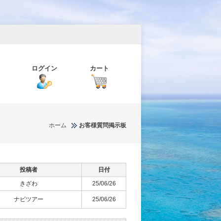
ログイン
カート
ホーム
お客様質問掲示板
投稿者
日付
きざわ
25/06/26
ナビツアー
25/06/26