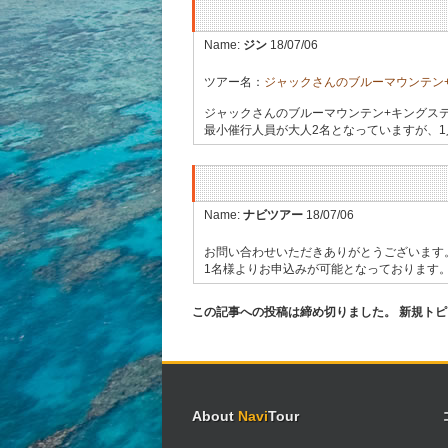
Name:
ジン
18/07/06
ツアー名：
ジャックさんのブルーマウンテン
ジャックさんのブルーマウンテン+キングス
最小催行人員が大人2名となっていますが、
Name:
ナビツアー
18/07/06
お問い合わせいただきありがとうございます
1名様よりお申込みが可能となっております
この記事への投稿は締め切りました。 新規ト
About
Navi
Tour