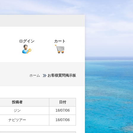
ログイン
カート
ホーム
お客様質問掲示板
投稿者
日付
ジン
18/07/06
ナビツアー
18/07/06