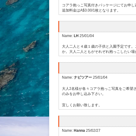
コアラ抱っこ写真付きパッケージにてお申し込み頂
追加料金はA$3.00/1枚となります。
Name:
LH
25/01/04
大人二人と４歳１歳の子供と入園予定です。
か。大人二人ともがそれぞれ抱っこしたい場
Name:
ナビツアー
25/01/04
大人2名様が各々コアラ抱っこ写真をご希望
のみをお申し込み下さい。
宜しくお願い致します。
Name:
Hanna
25/02/27