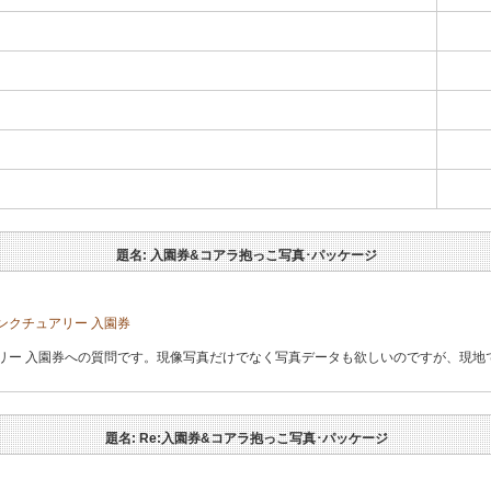
題名: 入園券&コアラ抱っこ写真･パッケージ
ンクチュアリー 入園券
 入園券への質問です。現像写真だけでなく写真データも欲しいのですが、現地でDigit
題名: Re:入園券&コアラ抱っこ写真･パッケージ