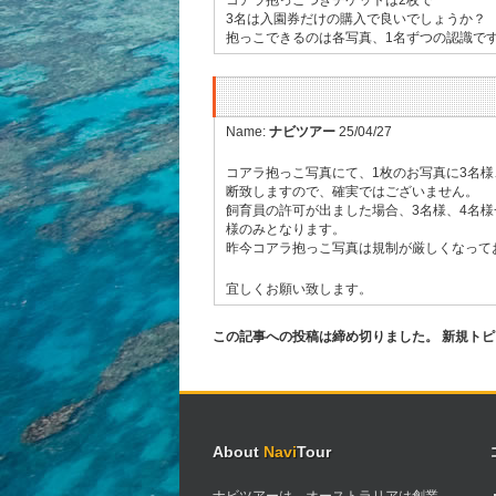
コアラ抱っこつきチケットは2枚で
3名は入園券だけの購入で良いでしょうか？
抱っこできるのは各写真、1名ずつの認識で
Name:
ナビツアー
25/04/27
コアラ抱っこ写真にて、1枚のお写真に3名
断致しますので、確実ではございません。
飼育員の許可が出ました場合、3名様、4名
様のみとなります。
昨今コアラ抱っこ写真は規制が厳しくなって
宜しくお願い致します。
この記事への投稿は締め切りました。 新規ト
About
Navi
Tour