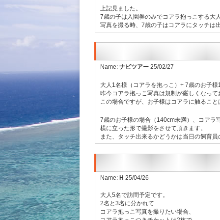
上記見ました。
7歳の子は入園券のみでコアラ抱っこする大
写真を撮る時、7歳の子はコアラにタッチは
Name:
ナビツアー
25/02/27
大人1名様（コアラを抱っこ）+ 7歳のお子
昨今コアラ抱っこ写真は規制が厳しくなって
この場合ですが、お子様はコアラに触ること
7歳のお子様の場合（140cm未満）、コ
横に立った形で撮影をさせて頂きます。
また、タッチ出来るかどうかは当日の飼育員
Name:
H
25/04/26
大人5名で訪問予定です。
2名と3名に分かれて
コアラ抱っこ写真を撮りたい場合、