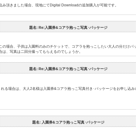
きました場合、現地にてDigital Downloadの追加購入が可能です。
題名: Re:入園券&コアラ抱っこ写真･パッケージ
この場合、子供は入園料のみのチケットで、コアラを抱っこしたい大人の分だけパ
合は、写真は二回分撮ってもらえるのでしょうか。
題名: Re:入園券&コアラ抱っこ写真･パッケージ
される場合は、大人2名様は入園券&コアラ抱っこ写真付き･パッケージをお申し込み
題名: 入園券&コアラ抱っこ写真･パッケージ