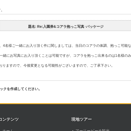
す。
題名: Re:入園券&コアラ抱っこ写真･パッケージ
様、4名様ご一緒にお入り頂く件に関しましては、当日のコアラの体調、抱っこ可能
様一緒にお写真にお入り頂くことは可能ですが、コアラを抱っこ出来るのは1名様の
おりますので、今後変更となる可能性がございますので、ご了承下さい。
ピックを作成してください。
コンテンツ
現地ツアー
ホーム
アーリービーチ観光