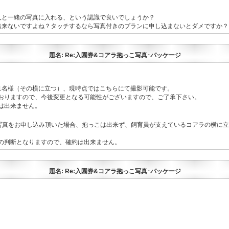
人と一緒の写真に入れる、という認識で良いでしょうか？
出来ないですよね？タッチするなら写真付きのプランに申し込まないとダメですか？
題名: Re:入園券&コアラ抱っこ写真･パッケージ
様1名様（その横に立つ）、現時点ではこちらにて撮影可能です。
おりますので、今後変更となる可能性がございますので、ご了承下さい。
は出来ません。
アラ写真をお申し込み頂いた場合、抱っこは出来ず、飼育員が支えているコアラの横に
の判断となりますので、確約は出来ません。
題名: Re:入園券&コアラ抱っこ写真･パッケージ