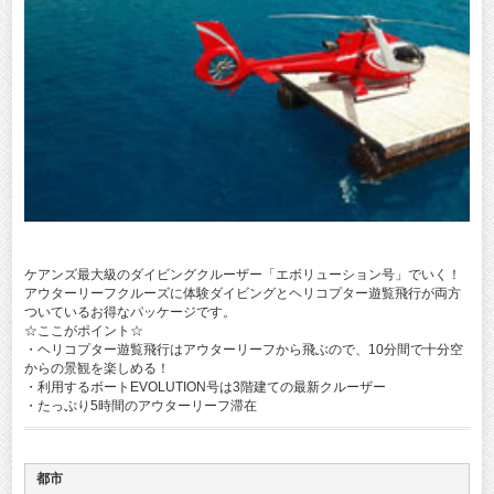
ケアンズ最大級のダイビングクルーザー「エボリューション号」でいく！
アウターリーフクルーズに体験ダイビングとヘリコプター遊覧飛行が両方
ついているお得なパッケージです。
☆ここがポイント☆
・ヘリコプター遊覧飛行はアウターリーフから飛ぶので、10分間で十分空
からの景観を楽しめる！
・利用するボートEVOLUTION号は3階建ての最新クルーザー
・たっぷり5時間のアウターリーフ滞在
都市