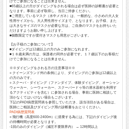
けでご参加になることは出来ません。
■65歳以上の方がダイビングをされる場合は必ず医師の診断書が必要と
なります。事前に必ず取得し、当日ご持参ください。
■ご用意しているマスク（水中メガネ）は、一般的な、小さめの大人女
性用サイズから、大人男性用サイズまで、となります。お子様、また
は大きなサイズのマスクが必要な方は、ご自身のマスクをお持ちいた
だけますようお願い申し上げます。
■個数限定ですが度付きマスクも用意がございます。
【お子様のご参加について】
■ダイビングは12歳以上の方のみご参加になれます。
■１８歳未満の方は、保護者の同伴が必要です。１７歳以下のお客様だ
けでご参加になることは出来ません。
※※ダイビングをされる方の注意事項※※
○ クイーンズランド州の条例により、ダイビングのご参加は12歳以上
の方のみです。
○ スクーバ・ダイビング（ファンダイブ、体験ダイビング、オーシャン
ウォーカー、シーウォーカー、スクーバードゥ等の潜水器材を利用す
るアクティビティを含む）に参加される場合、事前に医師に相談して
頂かなくてはいけない場合もございます。
下記のPADI病歴質問表を参照していただき、該当項目がある場合は、
医師にご相談及びダイビング用の診断書をおとりください。
PADI病歴質問表
○ 飛行機（高度600-2400m）に搭乗する為には、下記のダイビング後
の待機時間が必要となります。
-1回のみのダイビング（減圧不要限界内） → 12時間以上