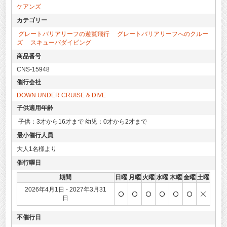
ケアンズ
カテゴリー
グレートバリアリーフの遊覧飛行
グレートバリアリーフへのクルー
ズ
スキューバダイビング
商品番号
CNS-15948
催行会社
DOWN UNDER CRUISE & DIVE
子供適用年齢
子供：3才から16才まで 幼児：0才から2才まで
最小催行人員
大人1名様より
催行曜日
期間
日曜
月曜
火曜
水曜
木曜
金曜
土曜
2026年4月1日 - 2027年3月31
日
不催行日