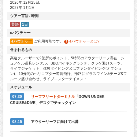
2026年:12月25日,
2027年:1月1日
ツアー言語 / 時間
英語
1日
eバウチャー
eバウチャー
ご利用可能です。
eバウチャーとは?
含まれるもの
高速クルーザーで2箇所のポイント、5時間のアウターリーフ滞在、シ
ュノケル道具レンタル、BBQバイキングランチ、クラゲ避けスーツ、
ライフジャケット、体験ダイビング又はファンダイビング(オプショ
ン)、10分間のヘリコプター遊覧飛行、帰路にグラスワイン&チーズ&フ
ルーツ盛り合わせ、ライブエンターテイメント
スケジュール
07:30
リーフフリートターミナル
「DOWN UNDER
CRUISE&DIVE」デスクでチェックイン
08:15
アウターリーフに向けて出港