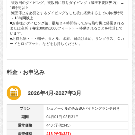
-複数回のダイビング、複数日に渡りダイビング（減圧不要限界内） →
18時間以上
-減圧停止を必要とするダイビングをした後に搭乗するまでの待機時間
→ 18時間以上
■お客様がダイビング後、最短２４時間待ってから飛行機に搭乗される
または高所（海抜300m/1000フィート）へ移動されることを推奨して
います。
■お持ち物・・・帽子、タオル、水着、日焼け止め、サングラス、Ｃカ
ードとログブック、などをお持ちください。
料金・お申込み
2026年4月-2027年3月
プラン
シュノーケルのみ/BBQバイキングランチ付き
期間
04月01日-03月31日
通常価格
440 (子供:345)
販売価格
418 (子供:327)