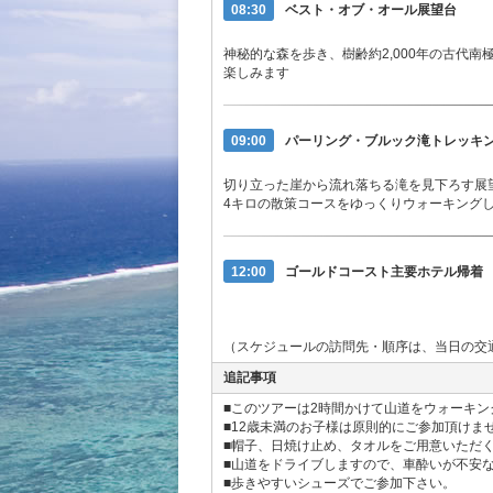
08:30
ベスト・オブ・オール展望台
神秘的な森を歩き、樹齢約2,000年の古代
楽しみます
09:00
パーリング・ブルック滝トレッキン
切り立った崖から流れ落ちる滝を見下ろす展
4キロの散策コースをゆっくりウォーキング
12:00
ゴールドコースト主要ホテル帰着
（スケジュールの訪問先・順序は、当日の交
追記事項
■このツアーは2時間かけて山道をウォーキ
■12歳未満のお子様は原則的にご参加頂け
■帽子、日焼け止め、タオルをご用意いただ
■山道をドライブしますので、車酔いが不安
■歩きやすいシューズでご参加下さい。