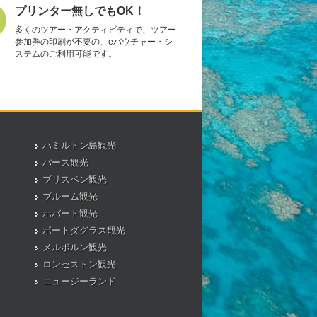
プリンター無しでもOK！
多くのツアー・アクティビティで、ツアー
参加券の印刷が不要の、eバウチャー・シ
ステムのご利用可能です。
ハミルトン島観光
パース観光
ブリスベン観光
ブルーム観光
ホバート観光
ポートダグラス観光
メルボルン観光
ロンセストン観光
ニュージーランド