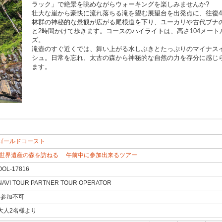
ラック」で絶景を眺めながらウォーキングを楽しみませんか?
壮大な崖から豪快に流れ落ちる滝を望む展望台を出発点に、往復
林群の神秘的な景観が広がる尾根道を下り、ユーカリや古代ブナ
と2時間かけて歩きます。コースのハイライトは、高さ104メート
ズ。
滝壺のすぐ近くでは、舞い上がる水しぶきとたっぷりのマイナス
シュ。日常を忘れ、太古の森から神秘的な自然の力を存分に感じ
ます。
ゴールドコースト
世界遺産の森を訪ねる
午前中に参加出来るツアー
OOL-17816
NAVI TOUR PARTNER TOUR OPERATOR
CHAC BUS AUSTRALIA
参加不可
大人2名様より