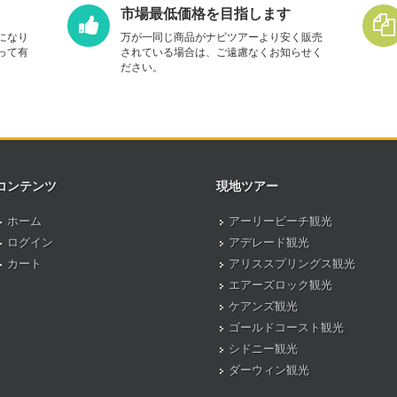
市場最低価格を目指します
になり
万が一同じ商品がナビツアーより安く販売
って有
されている場合は、ご遠慮なくお知らせく
ださい。
コンテンツ
現地ツアー
ホーム
アーリービーチ観光
ログイン
アデレード観光
カート
アリススプリングス観光
エアーズロック観光
ケアンズ観光
ゴールドコースト観光
シドニー観光
ダーウィン観光