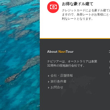
お得な豪ドル建て
クレジットカードによる豪ドル建て
ますので、為替レートがお客様にと
利なレートとなります。
About
Navi
Tour
ナビツアーは、オーストラリアは創業
32周年の現地旅行会社です。
会社・店舗情報
旅行条件書
お問合せ