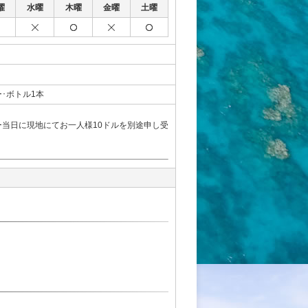
曜
水曜
木曜
金曜
土曜
･ボトル1本
当日に現地にてお一人様10ドルを別途申し受