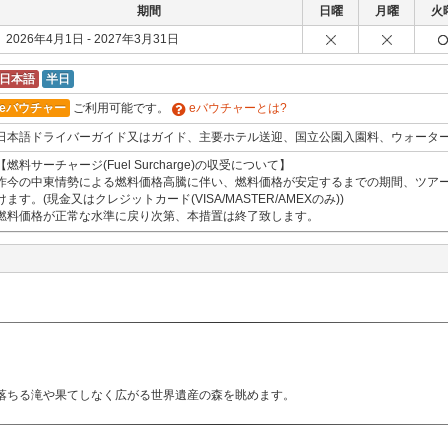
期間
日曜
月曜
火
2026年4月1日 - 2027年3月31日
日本語
半日
eバウチャー
ご利用可能です。
eバウチャーとは?
日本語ドライバーガイド又はガイド、主要ホテル送迎、国立公園入園料、ウォーター
【燃料サーチャージ(Fuel Surcharge)の収受について】
昨今の中東情勢による燃料価格高騰に伴い、燃料価格が安定するまでの期間、ツアー
けます。(現金又はクレジットカード(VISA/MASTER/AMEXのみ))
燃料価格が正常な水準に戻り次第、本措置は終了致します。
落ちる滝や果てしなく広がる世界遺産の森を眺めます。