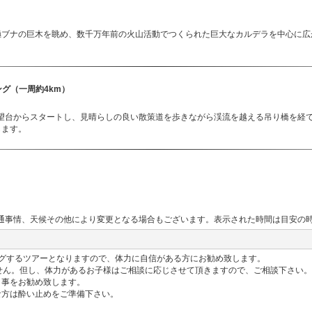
南極ブナの巨木を眺め、数千万年前の火山活動でつくられた巨大なカルデラを中心に
グ（一周約4km）
望台からスタートし、見晴らしの良い散策道を歩きながら渓流を越える吊り橋を経
します。
通事情、天候その他により変更となる場合もございます。表示された時間は目安の
ングするツアーとなりますので、体力に自信がある方にお勧め致します。
ません。但し、体力があるお子様はご相談に応じさせて頂きますので、ご相談下さい。
く事をお勧め致します。
な方は酔い止めをご準備下さい。