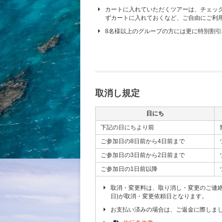
カートに入れていただくツアーは、チェッ
ずカートに入れておくなど、ご自由にご利
8名様以上のグループの方には更に特別割
取消し規定
日にち
下記の日にちより前
ご参加日の8日前から4日前まで
ご参加日の3日前から2日前まで
ご参加日の1日前以降
取消・変更料は、取り消し・変更のご連
日)が取消・変更依頼日となります。
お支払い済みの場合は、ご返金に際しま