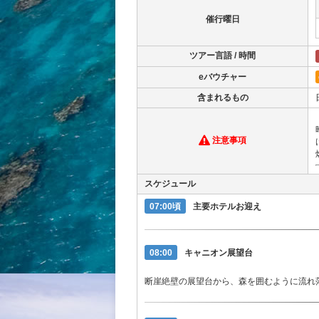
催行曜日
ツアー言語 / 時間
eバウチャー
含まれるもの
注意事項
スケジュール
07:00頃
主要ホテルお迎え
08:00
キャニオン展望台
断崖絶壁の展望台から、森を囲むように流れ