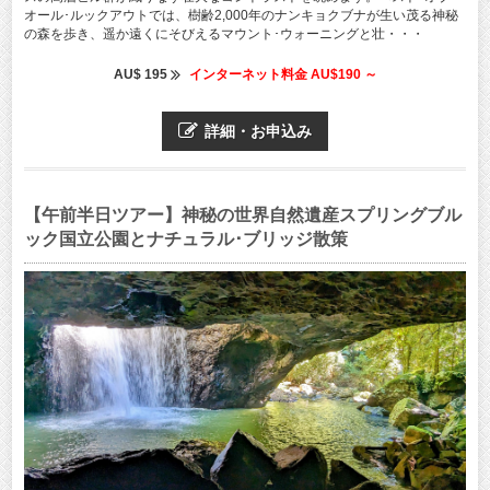
オール･ルックアウトでは、樹齢2,000年のナンキョクブナが生い茂る神秘
の森を歩き、遥か遠くにそびえるマウント･ウォーニングと壮・・・
AU$ 195
インターネット料金 AU$190 ～
詳細・お申込み
【午前半日ツアー】神秘の世界自然遺産スプリングブル
ック国立公園とナチュラル･ブリッジ散策