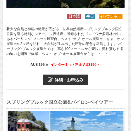
日本語
半日
eバウチャー
壮大な自然と神秘の絶景が広がる、世界自然遺産スプリングブルック国立
公園を巡る特別なツアー。 世界遺産に登録されたゴンドワナ多雨林の中に
あるパーリング･ブルック展望台、ベスト･オブ･オール展望台、キャニオン
展望台の3ヶ所を訪れ、大自然が生み出した圧巻の景色を堪能します。 パ
ーリング･ブルック展望台では、高さ100メートルから豪快に流れ落ちる滝
の迫力を間近で体感、ベスト･オブ･オール展望台からは、・・・
AU$ 195
インターネット料金 AU$190 ～
詳細・お申込み
スプリングブルック国立公園&バイロンベイツアー