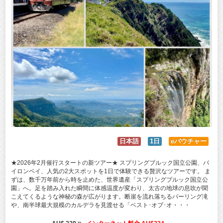
日本語
1日
eバウチャー
★2026年2月催行スタートの新ツアー★ スプリングブルック国立公園、バ
イロンベイ、人気の2大スポットを1日で体験できる贅沢なツアーです。 ま
ずは、数千万年前から時を止めた、世界遺産「スプリングブルック国立公
園」へ。足を踏み入れた瞬間に体感温度が変わり、太古の地球の息吹が聞
こえてくるような神秘の森が広がります。断崖を流れ落ちるパーリング滝
や、南半球最大規模のカルデラを見渡せる「ベスト･オブ･オ・・・