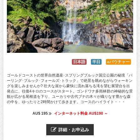
日本語
半日
eバウチャー
ゴールドコーストの世界自然遺産･スプリングブルック国立公園の秘境「パ
ーリング･ブルック･フォールズ･トラック」で絶景を眺めながらウォーキン
グを楽しみませんか? 壮大な崖から豪快に流れ落ちる滝を望む展望台を出
発点に、往復4キロのコースがスタート。ゴンドワナ多雨林群の神秘的な景
観が広がる尾根道を下り、ユーカリや古代ブナの木々が織りなす豊かな森
の中を、ゆったりと2時間かけて歩きます。コースのハイライト・・・
AU$ 195
インターネット料金 AU$190 ～
詳細・お申込み