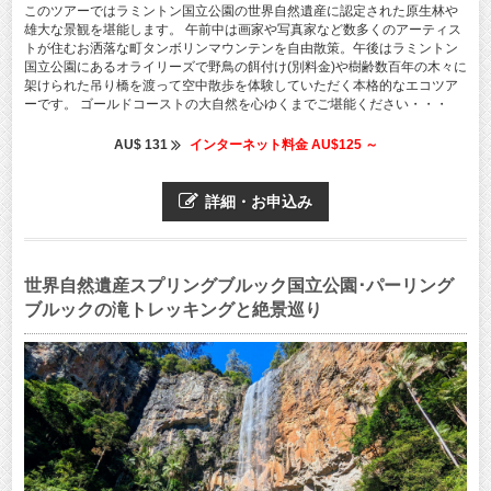
このツアーではラミントン国立公園の世界自然遺産に認定された原生林や
雄大な景観を堪能します。 午前中は画家や写真家など数多くのアーティス
トが住むお洒落な町タンボリンマウンテンを自由散策。午後はラミントン
国立公園にあるオライリーズで野鳥の餌付け(別料金)や樹齢数百年の木々に
架けられた吊り橋を渡って空中散歩を体験していただく本格的なエコツア
ーです。 ゴールドコーストの大自然を心ゆくまでご堪能ください・・・
AU$ 131
インターネット料金 AU$125 ～
詳細・お申込み
世界自然遺産スプリングブルック国立公園･パーリング
ブルックの滝トレッキングと絶景巡り