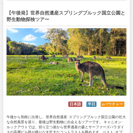
【午後発】世界自然遺産スプリングブルック国立公園と
野生動物探検ツアー
日本語
半日
eバウチャー
午後から気軽に出発し、世界自然遺産･スプリングブルック国立公園の壮大
な自然風景を巡り、最後は野生動物に出会えるツアーです。 キャニオン･
ルックアウトでは、切り立つ崖から世界遺産の森とサーファーズパラダイ
スの高層ビル群が織りなす壮大なコントラストを眺めます。ベスト･オブ･