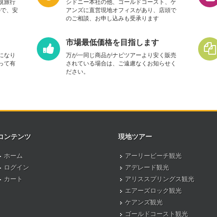
規旅行
シドニー本社の他、ゴールドコースト、ケ
ので、安
アンズに直営現地オフィスがあり、店頭で
のご相談、お申し込みも受承ります
市場最低価格を目指します
になり
万が一同じ商品がナビツアーより安く販売
って有
されている場合は、ご遠慮なくお知らせく
ださい。
コンテンツ
現地ツアー
ホーム
アーリービーチ観光
ログイン
アデレード観光
カート
アリススプリングス観光
エアーズロック観光
ケアンズ観光
ゴールドコースト観光