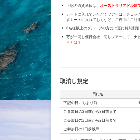
上記の通貨単位は、
オーストラリアドル建
カートに入れていただくツアーは、チェッ
ずカートに入れておくなど、ご自由にご利
8名様以上のグループの方には更に特別割
万が一同じ催行会社、同じツアーにて、ナ
言とは？
取消し規定
日にち
下記の日にちより前
ご参加日の3日前から3日前まで
ご参加日の2日前から2日前まで
ご参加日の1日前以降