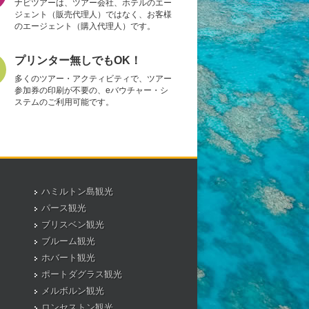
ナビツアーは、ツアー会社、ホテルのエー
ジェント（販売代理人）ではなく、お客様
のエージェント（購入代理人）です。
プリンター無しでもOK！
多くのツアー・アクティビティで、ツアー
参加券の印刷が不要の、eバウチャー・シ
ステムのご利用可能です。
ハミルトン島観光
パース観光
ブリスベン観光
ブルーム観光
ホバート観光
ポートダグラス観光
メルボルン観光
ロンセストン観光