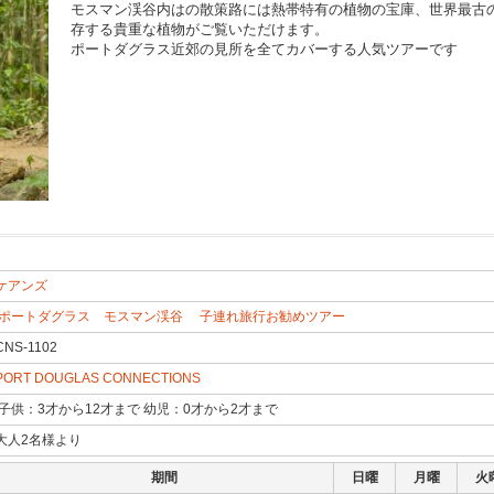
モスマン渓谷内はの散策路には熱帯特有の植物の宝庫、世界最古
存する貴重な植物がご覧いただけます。
ポートダグラス近郊の見所を全てカバーする人気ツアーです
ケアンズ
ポートダグラス モスマン渓谷
子連れ旅行お勧めツアー
CNS-1102
PORT DOUGLAS CONNECTIONS
子供：3才から12才まで 幼児：0才から2才まで
大人2名様より
期間
日曜
月曜
火