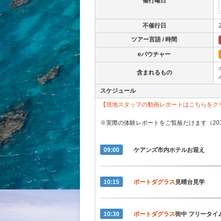
催行曜日
不催行日
ツアー言語 / 時間
eバウチャー
含まれるもの
スケジュール
【現地スタッフの動画レポートはこちらをク
※実際の体験レポートをご覧板だけます（201
09:00
ケアンズ市内ホテルお迎え
10:15
ポートダグラス
見晴台見学
10:30
ポートダグラス
街中 フリータイ