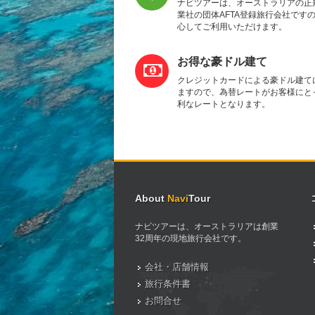
ナビツアーは、オーストラリアの正
業社の団体AFTA登録旅行会社です
心してご利用いただけます。
お得な豪ドル建て
クレジットカードによる豪ドル建て
ますので、為替レートがお客様にと
利なレートとなります。
About
Navi
Tour
ナビツアーは、オーストラリアは創業
32周年の現地旅行会社です。
会社・店舗情報
旅行条件書
お問合せ