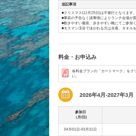
追記事項
■クリスマス(12月25日)は不催行となります
■事前の予告なく諸事情によりランチ会場が
■動きやすい服装、歩きやすい靴にてご参加
■モスマン渓谷で泳がれる方は水着、タオル
料金・お申込み
各料金プランの「カートマーク」をク
い。
2026年4月-2027年3月
参加日
（月/日)
04月01日-03月31日