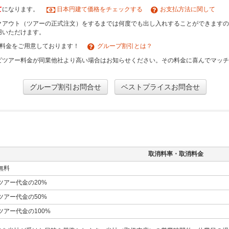
て
になります。
日本円建て価格をチェックする
お支払方法に関して
クアウト（ツアーの正式注文）をするまでは何度でも出し入れすることができますの
用いただけます。
引料金をご用意しております！
グループ割引とは？
ビツアー料金が同業他社より高い場合はお知らせください。その料金に喜んでマッ
グループ割引お問合せ
ベストプライスお問合せ
取消料率・取消料金
無料
ツアー代金の20%
ツアー代金の50%
ツアー代金の100%