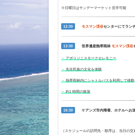
※日曜日はサンデーマーケット見学可能
12:30
モスマン渓谷
センターにてラン
13:30
世界遺産熱帯雨林
モスマン渓谷
・ アボリジニスモークセレモニー
・ 先住民族の文化を体験
・ 熱帯雨林内にシャトルバスを利用して移動
・ 約1 時間の散策
16:30
ケアンズ市内帰着、ホテルへお
（スケジュールの訪問先・順序は、当日の交